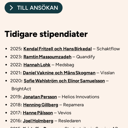
TILL ANSÖKAN
Tidigare stipendiater
2025
:
Kendal Fritzell och Hans Birkedal
–
Schaktflow
2023
:
Ramtin Massoumzadeh
–
Quandify
2022
:
Hannah Lohk
–
Medsbag
2021
:
Daniel Vaknine och Måns Skogman
–
Visslan
2020
:
Sofie Wahlström och Elinor Samuelsson
–
BrightAct
2019
:
Jonatan Persson
–
Helios Innovations
2018
:
Henning Gillberg
–
Repamera
2017
:
Hanne Pålsson
–
Vevios
2016
:
Joel Holmberg
–
Resledaren