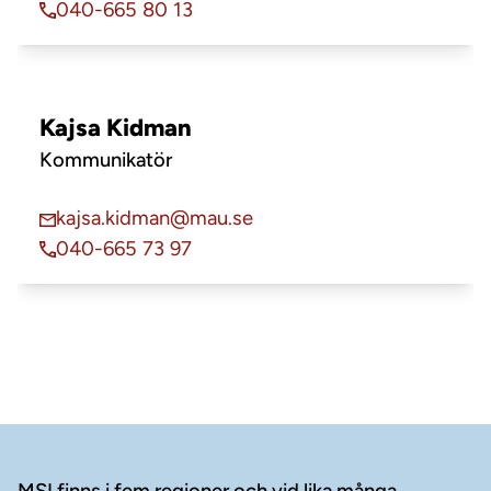
040-665 80 13
Kajsa Kidman
Kommunikatör
kajsa.kidman@mau.se
040-665 73 97
Sidfot