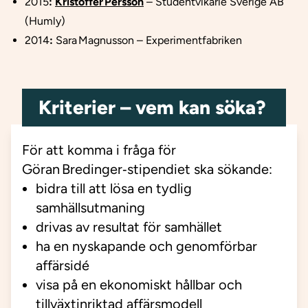
2015
:
Kristoffer Persson
–
Studentvikarie Sverige AB
(Humly)
2014
:
Sara Magnusson –
Experimentfabriken
Kriterier – vem kan söka?
För att komma i fråga för
Göran Bredinger‑stipendiet ska sökande:
bidra till att lösa en tydlig
samhällsutmaning
drivas av resultat för samhället
ha en nyskapande och genomförbar
affärsidé
visa på en ekonomiskt hållbar och
tillväxtinriktad affärsmodell