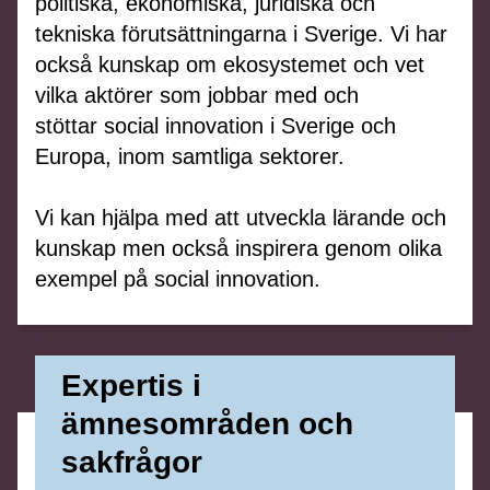
politiska, ekonomiska, juridiska och
tekniska
förutsättningarna i Sverige
.
Vi
har
också kunskap om
ekosystemet
och vet
v
ilka aktörer s
om
jobbar med
och
stöttar
social innovation i Sverige och
Europa
, inom samtliga sektorer.
Vi kan hjälpa
med
att utveckla lärande och
kunskap
men också
inspirera
genom olika
exempel på social innovation.
Expertis i
ämnesområden och
sakfrågor