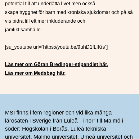
potential till att underlätta livet men också
skapa
trygghet för barn med kroniska sjukdomar och på så
vis bidra till ett mer inkluderande och
jämlikt samhälle.
[su_youtube url=”https://youtu.be/9uhD1fLlKis”]
Läs mer om Göran Bredinger-stipendiet här.
Läs mer om Medsbag här.
Sidfot
MSI finns i fem regioner och vid lika många
lärosäten i Sverige från Luleå i norr till Malmö i
söder: Högskolan i Borås, Luleå tekniska
universitet, Malmö universitet, Umeå universitet och