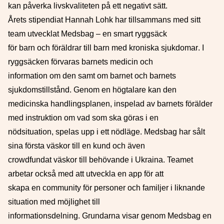
kan påverka livskvaliteten på ett negativt sätt.
Årets s
tipendiat Hannah Lohk har tillsammans med sitt
team utvecklat Medsbag
–
en smart ryggsäck
för
barn och föräldrar till barn med kroniska sjukdomar
.
I
ryggsäcken förvaras barnets medicin och
information om den samt om barnet och barnets
sjukdomstillstånd.
Genom en högtalare kan den
medicinska handlingsplanen, inspelad av barnets förälder
med instruktion om vad som ska göras i en
nödsituation, spelas upp i ett nödläge. Medsbag har sålt
sina första väskor till en kund och även
crowdfundat väskor till behövand
e i Ukraina. Teamet
arbetar också med att ut
v
eckla en app för att
skapa en community för personer och familjer i liknande
situation med möjlighet till
informationsdelning
. Grundarna visar genom Medsbag en