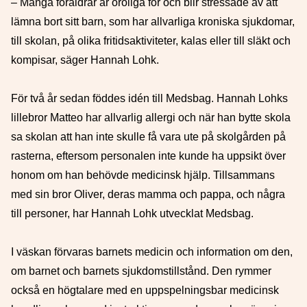
– Många föräldrar är oroliga för och blir stressade av att
lämna bort sitt barn, som har allvarliga kroniska sjukdomar,
till skolan, på olika fritidsaktiviteter, kalas eller till släkt och
kompisar, säger Hannah Lohk.
För två år sedan föddes idén till Medsbag. Hannah Lohks
lillebror Matteo har allvarlig allergi och när han bytte skola
sa skolan att han inte skulle få vara ute på skolgården på
rasterna, eftersom personalen inte kunde ha uppsikt över
honom om han behövde medicinsk hjälp. Tillsammans
med sin bror Oliver, deras mamma och pappa, och några
till personer, har Hannah Lohk utvecklat Medsbag.
I väskan förvaras barnets medicin och information om den,
om barnet och barnets sjukdomstillstånd. Den rymmer
också en högtalare med en uppspelningsbar medicinsk