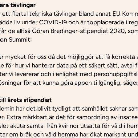
era tävlingar
t ett flertal tekniska tävlingar bland annat EU Kom
 rädda liv under COVID-19 och är topplacerade i re
 får de alltså Göran Bredinger-stipendiet 2020, so
ion Summit:
r mycket för oss då det möjliggör att få korrekta 
de för hur vi hanterar data på ett säkert sätt, avt
ster vi levererar och i enlighet med personuppgifts
ösningar för att kunna göra appen tillgänglig, säge
ll å
rets stipendiat
in har det blivit tydligt att samhället saknar s
. Extra märkbart är det för samordning av insatser t
alet akuta samtal från kvinnor utsatta för våld i 
ttar om bråk och våld hemma har ökat markant u