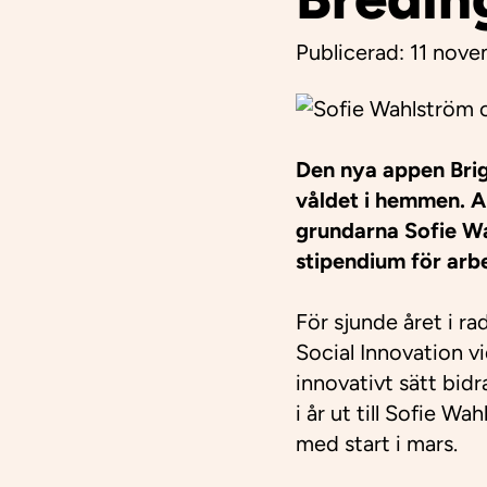
Publicerad:
11 nov
Den nya appen Bri
våldet i hemmen. 
grundarna
Sofie W
stipendium för arb
För sjunde året i r
Social Innovation v
innovativt sätt bidr
i år ut till Sofie 
med start i mars.