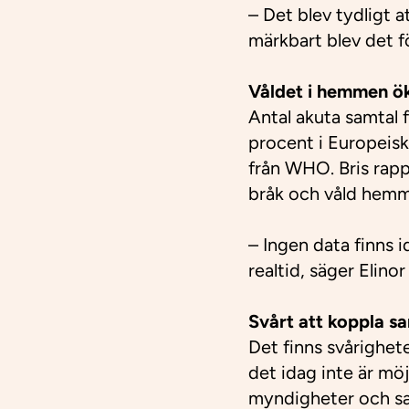
– Det blev tydligt 
märkbart blev det f
Våldet i hemmen ö
Antal akuta samtal f
procent i Europeisk
från WHO. Bris rapp
bråk och våld hemm
– Ingen data finns i
realtid, säger Elino
Svårt att koppla 
Det finns svårighete
det idag inte är mö
myndigheter och samh