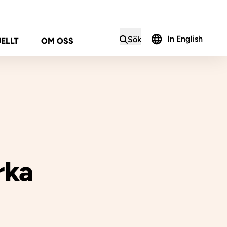
In English
Sök
ELLT
OM OSS
i sökformuläret
rka