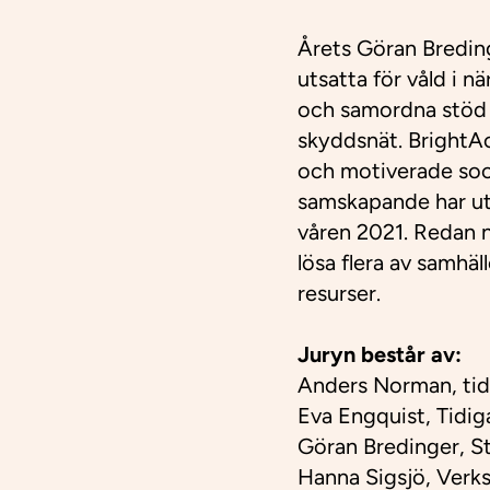
Årets Göran Breding
utsatta för våld i n
och samordna stöd o
skyddsnät. BrightA
och motiverade soci
samskapande har ut
våren 2021. Redan nu
lösa flera av samhäl
resurser.
Juryn best
å
r av:
Anders Norman, tid
Eva Engquist, Tidi
Göran Bredinger, S
Hanna Sigsjö, Verk