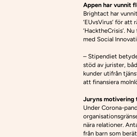
Appen har vunnit fl
Brightact har vunni
‘EUvsVirus’ för att
‘HacktheCrisis’. Nu
med Social Innovat
– Stipendiet betyde
stöd av jurister, bå
kunder utifrån tjän
att finansiera molnl
Juryns motivering ti
Under Corona-pandem
organisationsgränser
nära relationer. Ant
från barn som berä