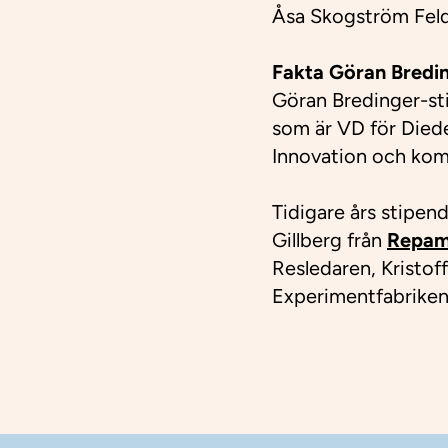
Åsa Skogström Feld
Fakta Göran Bredin
Göran Bredinger-sti
som är VD för Died
Innovation och komme
Tidigare års stipend
Gillberg från
Repam
Resledaren, Kristo
Experimentfabriken