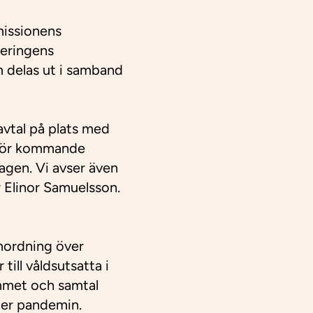
missionens
geringens
m delas ut i samband
avtal på plats med
al för kommande
lagen. Vi avser även
r Elinor Samuelsson.
amordning över
ill våldsutsatta i
hemmet och samtal
nder pandemin.