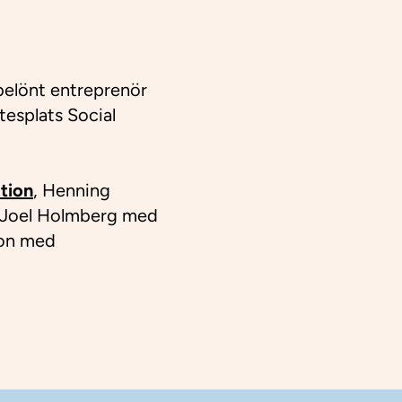
belönt entreprenör
esplats Social
tion
, Henning
 Joel Holmberg med
son med