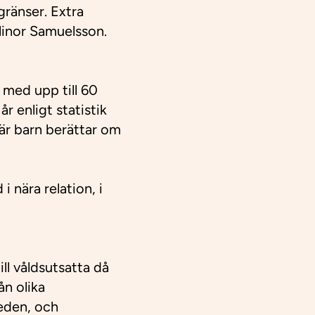
gränser. Extra
Elinor Samuelsson.
 med upp till 60
r enligt statistik
där barn berättar om
 nära relation, i
ll våldsutsatta då
ån olika
keden, och