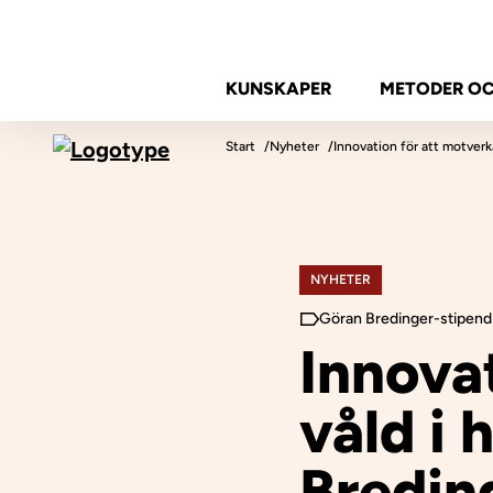
Hoppa till innehåll
KUNSKAPER
METODER O
Mötesplatsen Social Innovation
Start
Nyheter
Innovation för att motver
NYHETER
Göran Bredinger-stipend
Innova
våld i
Bredin