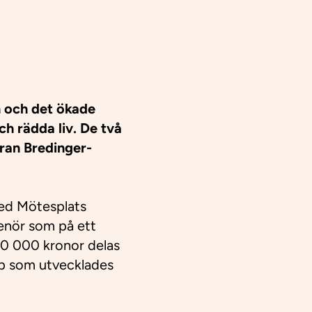
 och det ökade
ch rädda liv. De två
öran Bredinger-
med Mötesplats
renör som på ett
 50 000 kronor delas
app som utvecklades