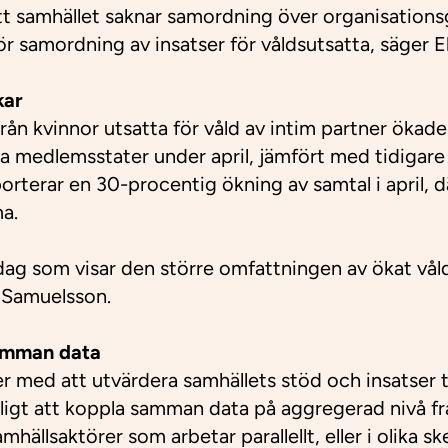
att samhället saknar samordning över organisations
ör samordning av insatser för våldsutsatta, säger 
kar
rån kvinnor utsatta för våld av intim partner ökade
a medlemsstater under april, jämfört med tidigare å
orterar en 30-procentig ökning av samtal i april, 
a.
dag som visar den större omfattningen av ökat våld i
r Samuelsson.
samman data
r med att utvärdera samhällets stöd och insatser ti
jligt att koppla samman data på aggregerad nivå fr
ällsaktörer som arbetar parallellt, eller i olika s