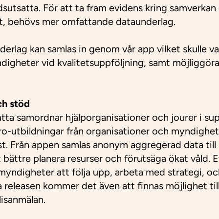
dsutsatta. För att ta fram evidens kring samverkan 
kt, behövs mer omfattande dataunderlag.
derlag kan samlas in genom vår app vilket skulle va
gheter vid kvalitetsuppföljning, samt möjliggöra 
ch stöd
tta samordnar hjälporganisationer och jourer i sup
ro-utbildningar från organisationer och myndighete
nst. Från appen samlas anonym aggregerad data ti
 bättre planera resurser och förutsäga ökat våld. E
ndigheter att följa upp, arbeta med strategi, oc
ra releasen kommer det även att finnas möjlighet till
olisanmälan.