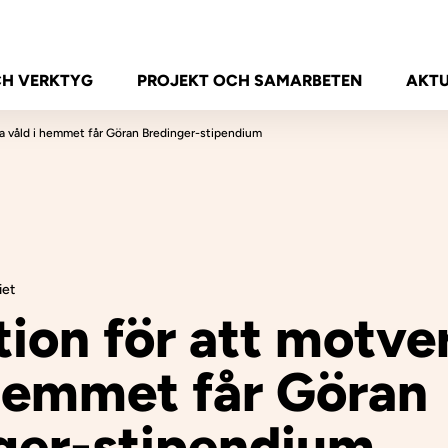
CH VERKTYG
PROJEKT OCH SAMARBETEN
AKTU
ka våld i hemmet får Göran Bredinger-stipendium
iet
tion för att motve
 hemmet får Göran
ger-stipendium