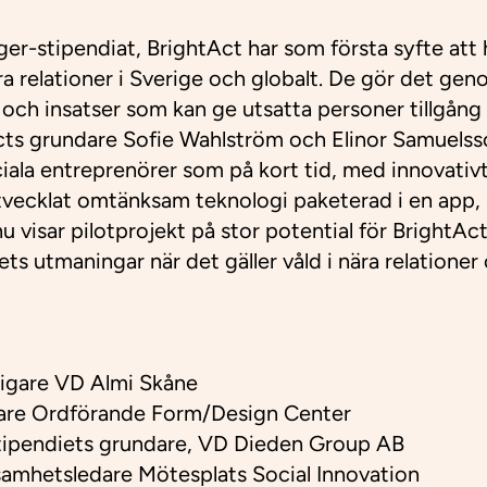
er-stipendiat, BrightAct har som första syfte att 
ära relationer i Sverige och globalt. De gör det gen
ch insatser som kan ge utsatta personer tillgång ti
cts grundare Sofie Wahlström och Elinor Samuelss
ala entreprenörer som på kort tid, med innovativt
vecklat omtänksam teknologi paketerad i en app, 
 visar pilotprojekt på stor potential för BrightAct a
lets utmaningar när det gäller våld i nära relation
igare VD Almi Skåne
gare Ordförande Form/Design Center
tipendiets grundare, VD Dieden Group AB
samhetsledare Mötesplats Social Innovation