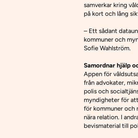
samverkar kring vål
på kort och lång si
– Ett sådant dataun
kommuner och myndi
Sofie Wahlström.
Samordnar hjälp o
Appen för våldsutsa
från advokater, mik
polis och socialtjä
myndigheter för att
för kommuner och my
nära relation. I and
bevismaterial till p