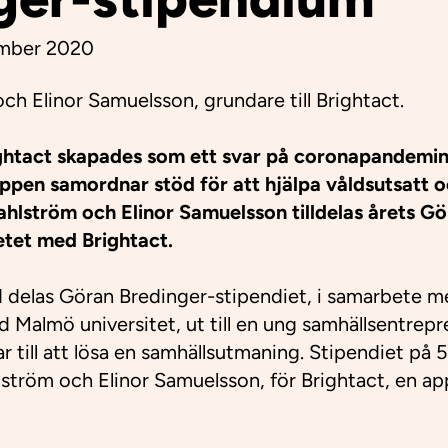
ember 2020
ghtact skapades som ett svar på coronapandemin
Appen
samordnar stöd för att hjälpa våldsutsatt o
ahlstr
öm och Elinor Samuelsson
tilldelas årets G
etet med Brightact.
ad delas Göran Bredinger-stipendiet, i samarbete 
id Malmö universitet, ut till en ung samhällsentrep
ar till att lösa en samhällsutmaning. Stipendiet på
Wahlström och Elinor Samuelsson, för Brightact, en 