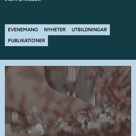
Navigera på sidan
EVENEMANG
NYHETER
UTBILDNINGAR
PUBLIKATIONER