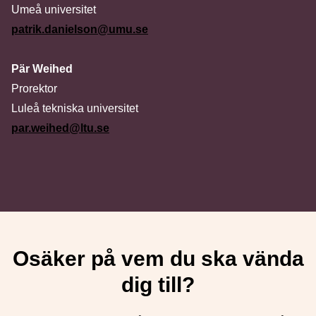
Umeå universitet
patrik.danielson@umu.se
Pär Weihed
Prorektor
Luleå tekniska universitet
par.weihed@ltu.se
Osäker på vem du ska vända
dig till?