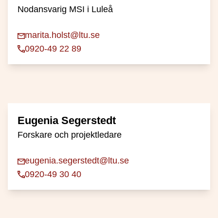
Nodansvarig MSI i Luleå
marita.holst@ltu.se
0920-49 22 89
Eugenia Segerstedt
Forskare och projektledare
eugenia.segerstedt@ltu.se
0920-49 30 40