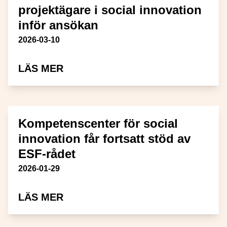
projektägare i social innovation
inför ansökan
Publiceringsdatum
2026-03-10
OM LÄRTILLFÄLLEN SKA STÖTT
LÄS MER
Kompetenscenter för social
innovation får fortsatt stöd av
ESF-rådet
Publiceringsdatum
2026-01-29
OM KOMPETENSCENTER FÖR SOC
LÄS MER