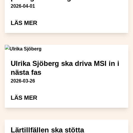
Publiceringsdatum
2026-04-01
OM YOUNGSPACE GER NYA PERS
LÄS MER
Ulrika Sjöberg ska driva MSI in i
nästa fas
Publiceringsdatum
2026-03-26
OM ULRIKA SJÖBERG SKA DRIVA 
LÄS MER
Lärtillfällen ska stötta