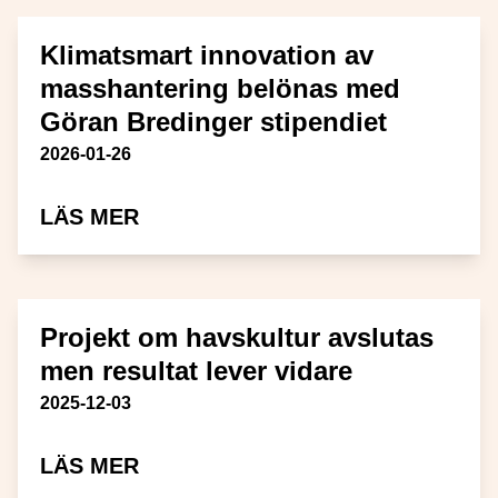
Klimatsmart innovation av
masshantering belönas med
Göran Bredinger stipendiet
Publiceringsdatum
2026-01-26
OM KLIMATSMART INNOVATION 
LÄS MER
Projekt om havskultur avslutas
men resultat lever vidare
Publiceringsdatum
2025-12-03
OM PROJEKT OM HAVSKULTUR A
LÄS MER