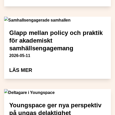
Glapp mellan policy och praktik
för akademiskt
samhällsengagemang
Publiceringsdatum
2026-05-11
OM GLAPP MELLAN POLICY OC
LÄS MER
Youngspace ger nya perspektiv
på ungas delaktighet