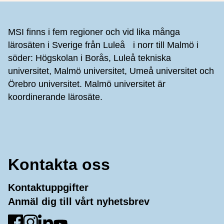
Sidfot
MSI finns i fem regioner och vid lika många
lärosäten i Sverige från Luleå i norr till Malmö i
söder: Högskolan i Borås, Luleå tekniska
universitet, Malmö universitet, Umeå universitet och
Örebro universitet. Malmö universitet är
koordinerande lärosäte.
Kontakta oss
Kontaktuppgifter
Anmäl dig till vårt nyhetsbrev
Gå till Facebook
Gå till Instagram
Gå till LinkedIn
Gå till YouTube