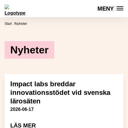
MENY
Mötesplatsen Social Innovation
Hoppa till innehåll
Start
Nyheter
Nyheter
Impact labs breddar
innovationsstödet vid svenska
lärosäten
Publiceringsdatum
2026-06-17
OM IMPACT LABS BREDDAR INN
LÄS MER