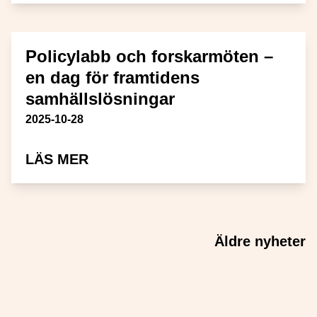
Policylabb och forskarmöten –
en dag för framtidens
samhällslösningar
Publiceringsdatum
2025-10-28
OM POLICYLABB OCH FORSKAR
LÄS MER
Inläggsnavigering
Äldre nyheter