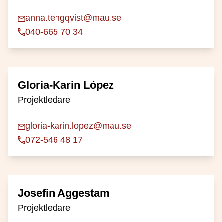
anna.tengqvist@mau.se
040-665 70 34
Gloria-Karin López
Projektledare
gloria-karin.lopez@mau.se
072-546 48 17
Josefin Aggestam
Projektledare