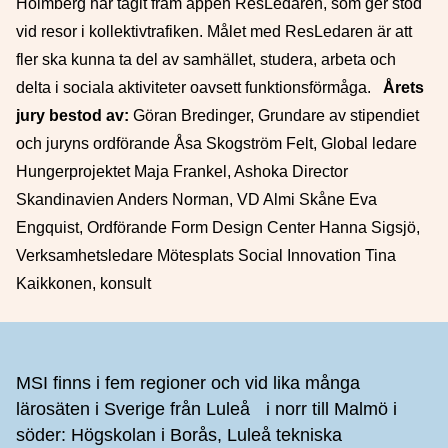
Holmberg har tagit fram appen ResLedaren, som ger stöd
vid resor i kollektivtrafiken. Målet med ResLedaren är att
fler ska kunna ta del av samhället, studera, arbeta och
delta i sociala aktiviteter oavsett funktionsförmåga.
Årets
jury bestod av:
Göran Bredinger, Grundare av stipendiet
och juryns ordförande Åsa Skogström Felt, Global ledare
Hungerprojektet Maja Frankel, Ashoka Director
Skandinavien Anders Norman, VD Almi Skåne Eva
Engquist, Ordförande Form Design Center Hanna Sigsjö,
Verksamhetsledare Mötesplats Social Innovation Tina
Kaikkonen, konsult
Sidfot
MSI finns i fem regioner och vid lika många
lärosäten i Sverige från Luleå i norr till Malmö i
söder: Högskolan i Borås, Luleå tekniska