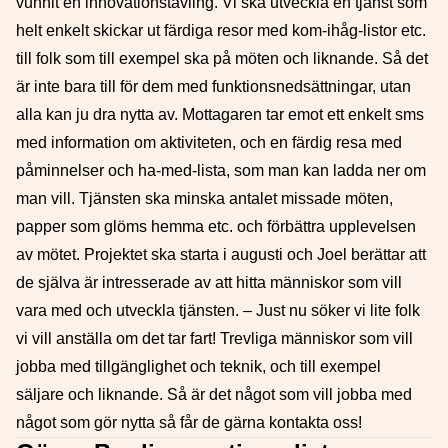
vunnit en innovationstävling. Vi ska utveckla en tjänst som
helt enkelt skickar ut färdiga resor med kom-ihåg-listor etc.
till folk som till exempel ska på möten och liknande. Så det
är inte bara till för dem med funktionsnedsättningar, utan
alla kan ju dra nytta av. Mottagaren tar emot ett enkelt sms
med information om aktiviteten, och en färdig resa med
påminnelser och ha-med-lista, som man kan ladda ner om
man vill. Tjänsten ska minska antalet missade möten,
papper som glöms hemma etc. och förbättra upplevelsen
av mötet. Projektet ska starta i augusti och Joel berättar att
de själva är intresserade av att hitta människor som vill
vara med och utveckla tjänsten. – Just nu söker vi lite folk
vi vill anställa om det tar fart! Trevliga människor som vill
jobba med tillgänglighet och teknik, och till exempel
säljare och liknande. Så är det något som vill jobba med
något som gör nytta så får de gärna kontakta oss!