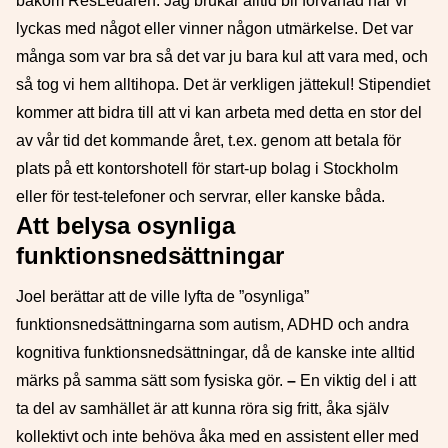
bakom ResLedaren. Jag brukar alltid bli förvånad när vi
lyckas med något eller vinner någon utmärkelse. Det var
många som var bra så det var ju bara kul att vara med, och
så tog vi hem alltihopa. Det är verkligen jättekul! Stipendiet
kommer att bidra till att vi kan arbeta med detta en stor del
av vår tid det kommande året, t.ex. genom att betala för
plats på ett kontorshotell för start-up bolag i Stockholm
eller för test-telefoner och servrar, eller kanske båda.
Att belysa osynliga
funktionsnedsättningar
Joel berättar att de ville lyfta de ”osynliga”
funktionsnedsättningarna som autism, ADHD och andra
kognitiva funktionsnedsättningar, då de kanske inte alltid
märks på samma sätt som fysiska gör.
–
En viktig del i att
ta del av samhället är att kunna röra sig fritt, åka själv
kollektivt och inte behöva åka med en assistent eller med