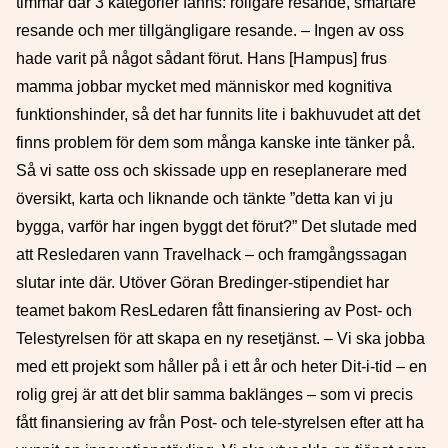
timmar där 3 kategorier fanns: roligare resande, smartare
resande och mer tillgängligare resande. – Ingen av oss
hade varit på något sådant förut. Hans [Hampus] frus
mamma jobbar mycket med människor med kognitiva
funktionshinder, så det har funnits lite i bakhuvudet att det
finns problem för dem som många kanske inte tänker på.
Så vi satte oss och skissade upp en reseplanerare med
översikt, karta och liknande och tänkte ”detta kan vi ju
bygga, varför har ingen byggt det förut?” Det slutade med
att Resledaren vann Travelhack – och framgångssagan
slutar inte där. Utöver Göran Bredinger-stipendiet har
teamet bakom ResLedaren fått finansiering av Post- och
Telestyrelsen för att skapa en ny resetjänst. – Vi ska jobba
med ett projekt som håller på i ett år och heter Dit-i-tid – en
rolig grej är att det blir samma baklänges – som vi precis
fått finansiering av från Post- och tele-styrelsen efter att ha