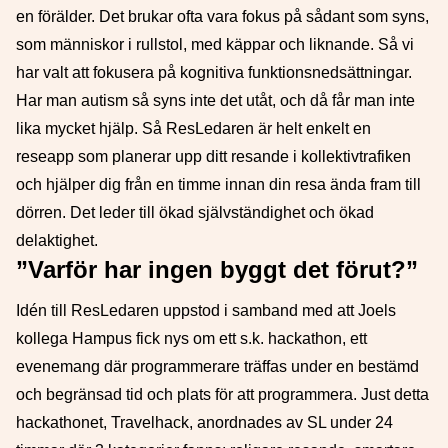
en förälder. Det brukar ofta vara fokus på sådant som syns,
som människor i rullstol, med käppar och liknande. Så vi
har valt att fokusera på kognitiva funktionsnedsättningar.
Har man autism så syns inte det utåt, och då får man inte
lika mycket hjälp. Så ResLedaren är helt enkelt en
reseapp som planerar upp ditt resande i kollektivtrafiken
och hjälper dig från en timme innan din resa ända fram till
dörren. Det leder till ökad självständighet och ökad
delaktighet.
”Varför har ingen byggt det förut?”
Idén till ResLedaren uppstod i samband med att Joels
kollega Hampus fick nys om ett s.k. hackathon, ett
evenemang där programmerare träffas under en bestämd
och begränsad tid och plats för att programmera. Just detta
hackathonet, Travelhack, anordnades av SL under 24