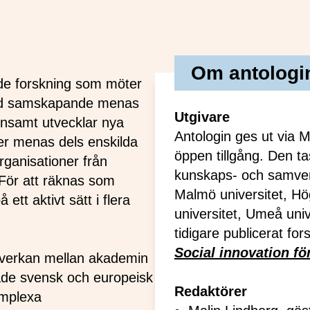
Om antologi
de forskning som möter
Med samskapande menas
Utgivare
ensamt utvecklar nya
Antologin ges ut via 
er menas dels enskilda
öppen tillgång. Den t
rganisationer från
kunskaps- och samverk
. För att räknas som
Malmö universitet, Hö
tt aktivt sätt i flera
universitet, Umeå univ
tidigare publicerat fo
Social innovation fö
mverkan mellan akademin
åde svensk och europeisk
Redaktörer
omplexa