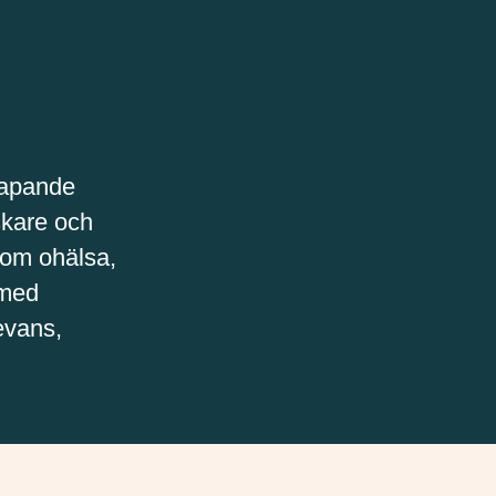
kapande
skare och
som ohälsa,
 med
evans,