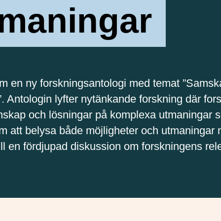
tmaningar
fram en ny forskningsantologi med temat ”Sams
 Antologin lyfter nytänkande forskning där for
nskap och lösningar på komplexa utmaningar 
om att belysa både möjligheter och utmaningar
ll en fördjupad diskussion om forskningens rel