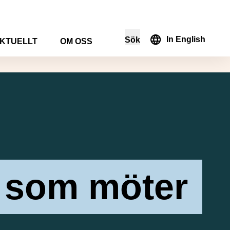
In English
Sök
KTUELLT
OM OSS
i sökformuläret
 som möter