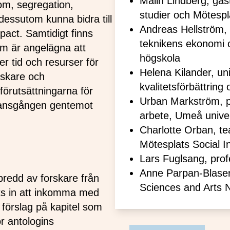
Malin Lindberg, gäst
om, segregation,
studier och Mötespl
essutom kunna bidra till
Andreas Hellström, u
pact. Samtidigt finns
teknikens ekonomi 
m är angelägna att
högskola
r tid och resurser för
Helena Kilander, uni
rskare och
kvalitetsförbättrin
örutsättningarna för
Urban Markström, pro
alansgången gentemot
arbete, Umeå univer
Charlotte Orban, t
Mötesplats Social I
Lars Fuglsang, prof
Anne Parpan-Blaser,
 bredd av forskare från
Sciences and Arts 
dits in att inkomma med
 förslag på kapitel som
r antologins