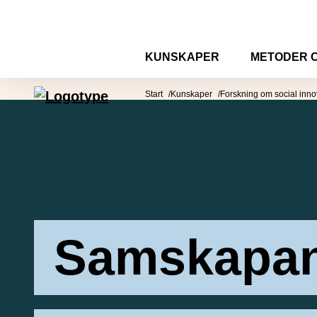
Hoppa till innehåll
KUNSKAPER
METODER 
Mötesplatsen Social Innovation
Start
Kunskaper
Forskning om social inno
Samskapan