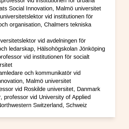
professor vid institutionen för urbana
ats Social Innovation, Malmö universitet
niversitetslektor vid institutionen för
och organisation, Chalmers tekniska
versitetslektor vid avdelningen för
g och ledarskap, Hälsohögskolan Jönköping
fessor vid institutionen för socialt
sitet
eamledare och kommunikatör vid
nnovation, Malmö universitet
essor vid Roskilde universitet, Danmark
 professor vid University of Applied
Northwestern Switzerland, Schweiz