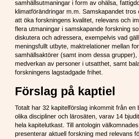
samhällsutmaningar i form av ohälsa, fattigd
klimatförändringar m.m. Samskapandet tros d
att öka forskningens kvalitet, relevans och im
flera utmaningar i samskapande forskning so
diskutera och adressera, exempelvis vad gälle
meningsfullt utbyte, maktrelationer mellan fo
samhällsaktörer (samt inom dessa grupper), f
medverkan av personer i utsatthet, samt b
forskningens lagstadgade frihet.
Förslag på kaptiel
Totalt har 32 kapitelförslag inkommit från en
olika discipliner och lärosäten, varav 14 bju
hela kapitelutkast. Till antologin välkomnades
presenterar aktuell forskning med relevans fö