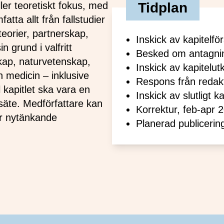
ler teoretiskt fokus, med
Tidplan
atta allt från fallstudier
 teorier, partnerskap,
Inskick av kapitelfö
 grund i valfritt
Besked om antagni
ap, naturvetenskap,
Inskick av kapitelu
 medicin – inklusive
Respons från redak
 kapitlet ska vara en
Inskick av slutligt k
säte. Medförfattare kan
Korrektur, feb-apr 
är nytänkande
Planerad publicerin