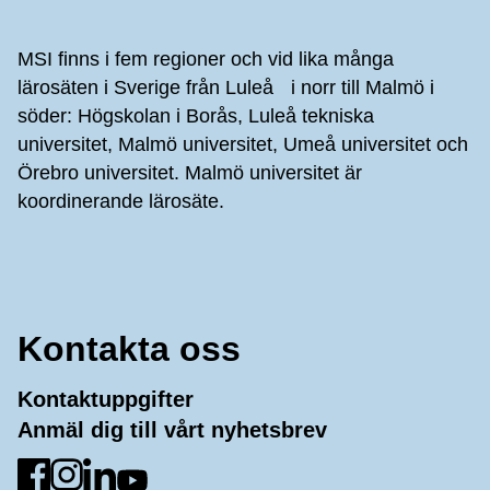
Sidfot
MSI finns i fem regioner och vid lika många
lärosäten i Sverige från Luleå i norr till Malmö i
söder: Högskolan i Borås, Luleå tekniska
universitet, Malmö universitet, Umeå universitet och
Örebro universitet. Malmö universitet är
koordinerande lärosäte.
Kontakta oss
Kontaktuppgifter
Anmäl dig till vårt nyhetsbrev
Gå till Facebook
Gå till Instagram
Gå till LinkedIn
Gå till YouTube