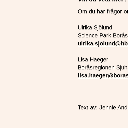
Om du har frågor o
Ulrika Sjölund
Science Park Borås
ulrika.sjolund@hb
Lisa Haeger
Boråsregionen Sju
lisa.haeger@bora
Text av: Jennie An