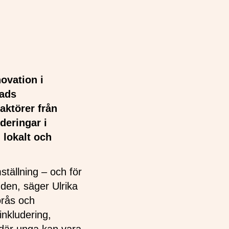
ovation i
rads
aktörer från
deringar i
 lokalt och
tällning – och för
gden, säger Ulrika
orås och
inkludering,