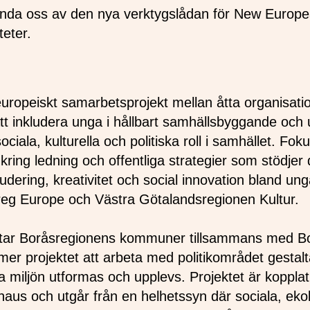
ända oss av den nya verktygslådan för New Europ
eter.
uropeiskt samarbetsprojekt mellan åtta organisatio
l att inkludera unga i hållbart samhällsbyggande och 
iala, kulturella och politiska roll i samhället. Foku
kring ledning och offentliga strategier som stödjer
ludering, kreativitet och social innovation bland u
rreg Europe och Västra Götalandsregionen Kultur.
eltar Boråsregionens kommuner tillsammans med B
 projektet att arbeta med politikområdet gestaltad 
 miljön utformas och upplevs. Projektet är kopplat ti
us och utgår från en helhetssyn där sociala, eko