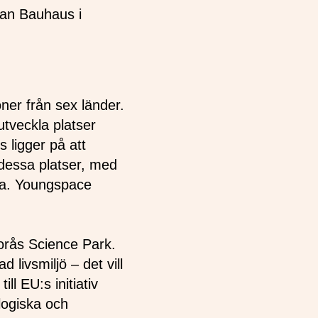
ean Bauhaus i
ner från sex länder.
utveckla platser
s ligger på att
 dessa platser, med
nga. Youngspace
orås Science Park.
livsmiljö – det vill
ll EU:s initiativ
logiska och