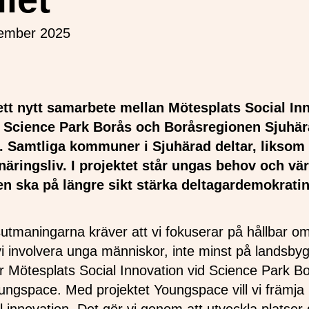
tember 2025
ett nytt samarbete mellan Mötesplats Social Inn
 Science Park Borås och Boråsregionen Sjuhä
Samtliga kommuner i Sjuhärad deltar, liksom 
näringsliv. I projektet står ungas behov och vär
n ska på längre sikt stärka deltagardemokratin
utmaningarna kräver att vi fokuserar på hållbar oms
vi involvera unga människor, inte minst på landsby
ör Mötesplats Social Innovation vid Science Park B
oungspace. Med projektet Youngspace vill vi främja 