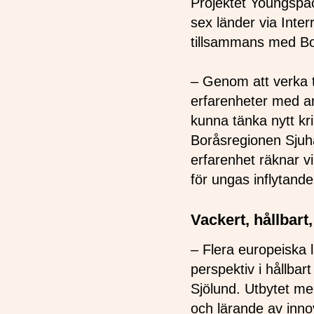
Projektet Youngspac
sex länder via Inte
tillsammans med Bo
– Genom att verka t
erfarenheter med a
kunna tänka nytt kri
Boråsregionen Sju
erfarenhet räknar v
för ungas inflytande
Vackert, hållba
– Flera europeiska 
perspektiv i hållba
Sjölund. Utbytet m
och lärande av innov