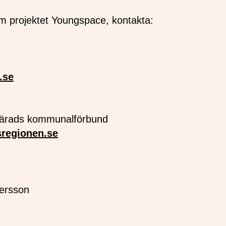
m projektet Youngspace, kontakta:
.se
härads kommunalförbund
sregionen.se
dersson