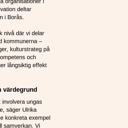
a organisationer i
vation deltar
 i Borås.
 nivå där vi delar
med kommunerna –
er, kulturstrateg på
kompetens och
r långsiktig effekt
m värdegrund
t involvera ungas
e, säger Ulrika
de konkreta exempel
ell samverkan. Vi