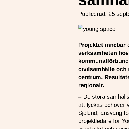
Publicerad:
25 sep
Projektet innebär 
verksamheten hos
kommunalförbund. 
civilsamhälle och 
centrum. Resultate
regionalt.
– De stora samhälls
att lyckas behöver 
Sjölund, ansvarig f
projektledare för Y