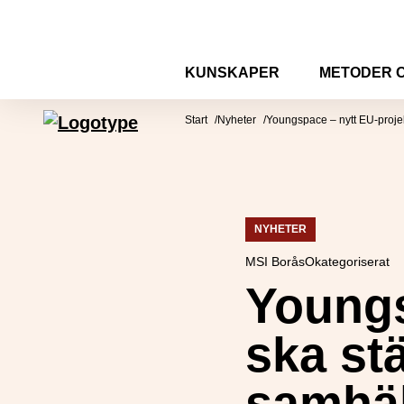
Hoppa till innehåll
KUNSKAPER
METODER 
Mötesplatsen Social Innovation
Start
Nyheter
Youngspace – nytt EU-projek
NYHETER
MSI Borås
Okategoriserat
Youngs
ska st
samhäl