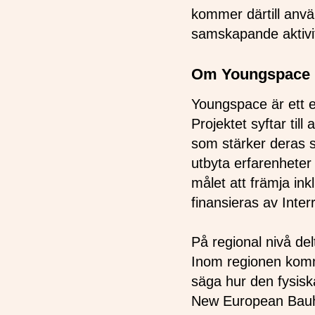
kommer därtill anv
samskapande aktivit
Om Youngspace
Youngspace är ett e
Projektet syftar til
som stärker deras soc
utbyta erfarenheter 
målet att främja ink
finansieras av Inte
På regional nivå d
Inom regionen kommer
säga hur den fysiska
New European Bauha