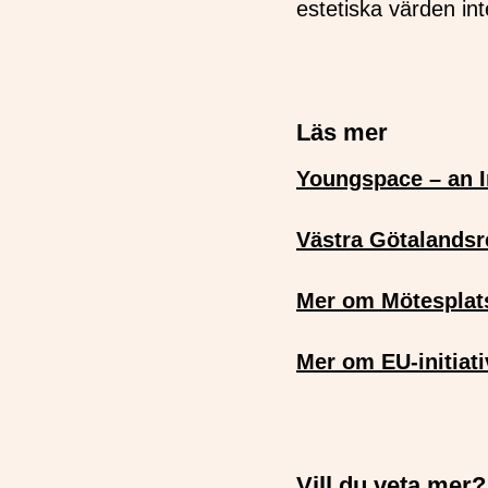
estetiska värden int
Läs mer
Youngspace – an In
Västra Götalands
Mer om Mötesplats
Mer om EU-initiat
Vill du veta mer?