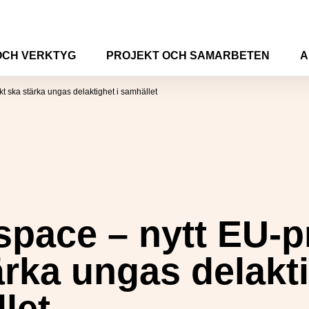
OCH VERKTYG
PROJEKT OCH SAMARBETEN
A
t ska stärka ungas delaktighet i samhället
pace – nytt EU-p
ärka ungas delakti
let