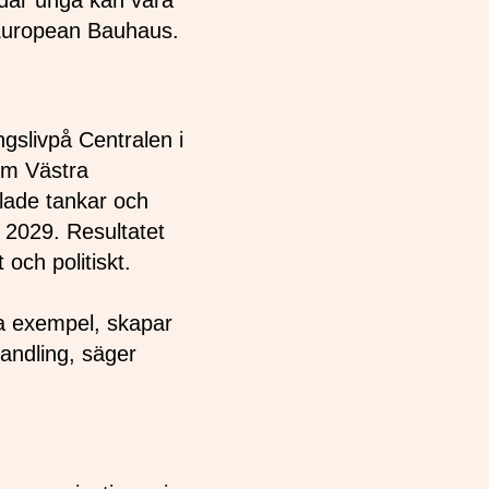
r där unga kan vara
 European Bauhaus.
gslivpå Centralen i
som Västra
lade tankar och
l 2029. Resultatet
 och politiskt.
a exempel, skapar
handling, säger