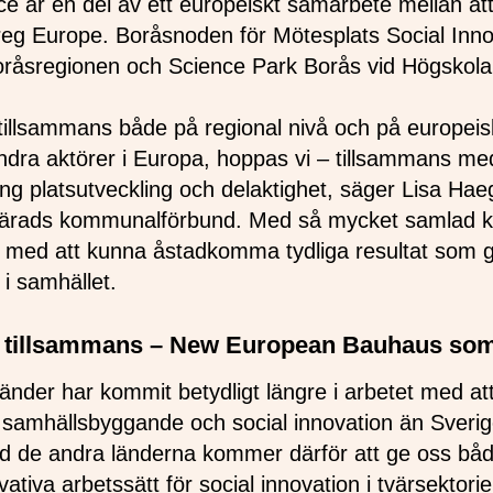
e är en del av ett europeiskt samarbete mellan ått
rreg Europe. Boråsnoden för Mötesplats Social Inno
råsregionen och Science Park Borås vid Högskolan
illsammans både på regional nivå och på europeisk
ndra aktörer i Europa, hoppas vi – tillsammans 
ng platsutveckling och delaktighet, säger Lisa Haeg
härads kommunalförbund. Med så mycket samlad 
i med att kunna åstadkomma tydliga resultat som ge
 i samhället.
rt, tillsammans – New European Bauhaus so
länder har kommit betydligt längre i arbetet med at
rt samhällsbyggande och social innovation än Sverig
ed de andra länderna kommer därför att ge oss bå
ativa arbetssätt för social innovation i tvärsektori