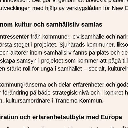
al innovation. Det gör vi genom att utveckla platse
lsutvecklingen med hjälp av verktygslådan för New
nom kultur och samhällsliv samlas
ntressenter från kommuner, civilsamhälle och närin
första steget i projektet. Sjuhärads kommuner, lik
ch aktörer inom samhällsliv fanns på plats och de
tt skapa samsyn i projektet som kommer att pågå til
n stärkt roll för unga i samhället – socialt, kulturellt
 kommungränserna och delar erfarenheter och god
ör förändring på både strategisk nivå och i konkret 
n, kultursamordnare i Tranemo Kommun.
ration och erfarenhetsutbyte med Europa