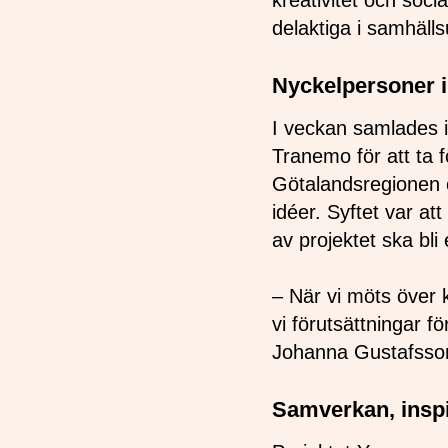
kreativitet och soci
delaktiga i samhäl
Nyckelpersoner i
I veckan samlades i
Tranemo för att ta 
Götalandsregionen o
idéer. Syftet var a
av projektet ska bli e
– När vi möts över
vi förutsättningar f
Johanna Gustafsso
Samverkan, inspi