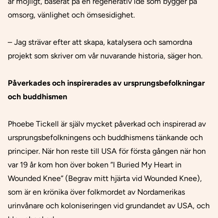
är möjligt, baserat på en regenerativ idé som bygger på
omsorg, vänlighet och ömsesidighet.
– Jag strävar efter att skapa, katalysera och samordna
projekt som skriver om vår nuvarande historia, säger hon.
Påverkades och inspirerades av ursprungsbefolkningar
och buddhismen
Phoebe Tickell är själv mycket påverkad och inspirerad av
ursprungsbefolkningens och buddhismens tänkande och
principer. När hon reste till USA för första gången när hon
var 19 år kom hon över boken ”I Buried My Heart in
Wounded Knee” (Begrav mitt hjärta vid Wounded Knee),
som är en krönika över folkmordet av Nordamerikas
urinvånare och koloniseringen vid grundandet av USA, och