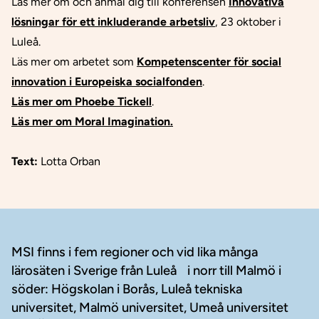
Läs mer om och anmäl dig till konferensen
Innovativa
lösningar för ett inkluderande arbetsliv
, 23 oktober i
Luleå.
Läs mer om arbetet som
Kompetenscenter för social
innovation i Europeiska socialfonden
.
Läs mer om Phoebe Tickell
.
Läs mer om Moral Imagination.
Text:
Lotta Orban
Sidfot
MSI finns i fem regioner och vid lika många
lärosäten i Sverige från Luleå i norr till Malmö i
söder: Högskolan i Borås, Luleå tekniska
universitet, Malmö universitet, Umeå universitet