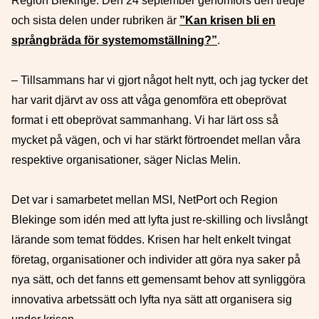
Region Blekinge. Den 24 september genomförs den tredje
och sista delen under rubriken är
”Kan krisen bli en
språngbräda för systemomställning?”
.
– Tillsammans har vi gjort något helt nytt, och jag tycker det
har varit djärvt av oss att våga genomföra ett obeprövat
format i ett obeprövat sammanhang. Vi har lärt oss så
mycket på vägen, och vi har stärkt förtroendet mellan våra
respektive organisationer, säger Niclas Melin.
Det var i samarbetet mellan MSI, NetPort och Region
Blekinge som idén med att lyfta just re-skilling och livslångt
lärande som temat föddes. Krisen har helt enkelt tvingat
företag, organisationer och individer att göra nya saker på
nya sätt, och det fanns ett gemensamt behov att synliggöra
innovativa arbetssätt och lyfta nya sätt att organisera sig