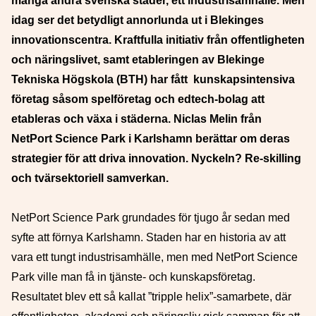
många andra svenska städer, ett industrisamhälle. Men
idag ser det betydligt annorlunda ut i Blekinges
innovationscentra. Kraftfulla initiativ från offentligheten
och näringslivet, samt etableringen av Blekinge
Tekniska Högskola (BTH) har fått kunskapsintensiva
företag såsom spelföretag och edtech-bolag att
etableras och växa i städerna. Niclas Melin från
NetPort Science Park i Karlshamn berättar om deras
strategier för att driva innovation. Nyckeln? Re-skilling
och tvärsektoriell samverkan.
NetPort Science Park grundades för tjugo år sedan med
syfte att förnya Karlshamn. Staden har en historia av att
vara ett tungt industrisamhälle, men med NetPort Science
Park ville man få in tjänste- och kunskapsföretag.
Resultatet blev ett så kallat ”tripple helix”-samarbete, där