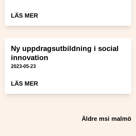
OM NY GUIDE SKA UNDERLÄTTA
LÄS MER
Ny uppdragsutbildning i social
innovation
Publiceringsdatum
2023-05-23
OM NY UPPDRAGSUTBILDNING I 
LÄS MER
Inläggsnavigering
Äldre msi malmö