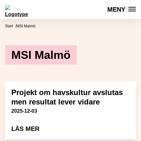
MENY
Mötesplatsen Social Innovation
Hoppa till innehåll
Start
MSI Malmö
MSI Malmö
Projekt om havskultur avslutas
men resultat lever vidare
Publiceringsdatum
2025-12-03
OM PROJEKT OM HAVSKULTUR A
LÄS MER