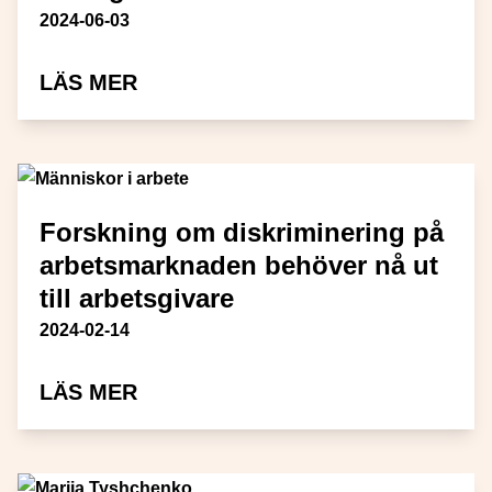
Publiceringsdatum
2024-06-03
OM MÖTESPLATS SOCIAL INNOV
LÄS MER
Forskning om diskriminering på
arbetsmarknaden behöver nå ut
till arbetsgivare
Publiceringsdatum
2024-02-14
OM FORSKNING OM DISKRIMINE
LÄS MER