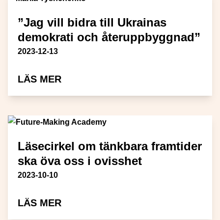
”Jag vill bidra till Ukrainas
demokrati och återuppbyggnad”
Publiceringsdatum
2023-12-13
OM ”JAG VILL BIDRA TILL UK
LÄS MER
Läsecirkel om tänkbara framtider
ska öva oss i ovisshet
Publiceringsdatum
2023-10-10
OM LÄSECIRKEL OM TÄNKBARA 
LÄS MER