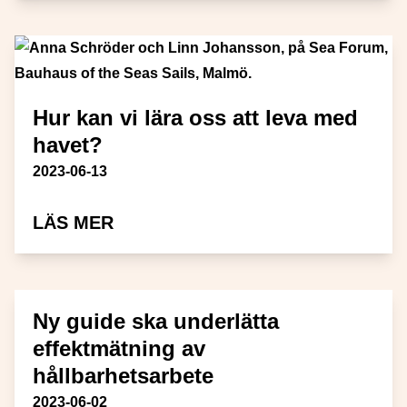
Hur kan vi lära oss att leva med
havet?
Publiceringsdatum
2023-06-13
OM HUR KAN VI LÄRA OSS ATT 
LÄS MER
Ny guide ska underlätta
effektmätning av
hållbarhetsarbete
Publiceringsdatum
2023-06-02