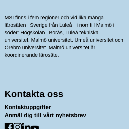
Sidfot
MSI finns i fem regioner och vid lika många
lärosäten i Sverige från Luleå i norr till Malmö i
söder: Högskolan i Borås, Luleå tekniska
universitet, Malmö universitet, Umeå universitet och
Örebro universitet. Malmö universitet är
koordinerande lärosäte.
Kontakta oss
Kontaktuppgifter
Anmäl dig till vårt nyhetsbrev
Gå till Facebook
Gå till Instagram
Gå till LinkedIn
Gå till YouTube