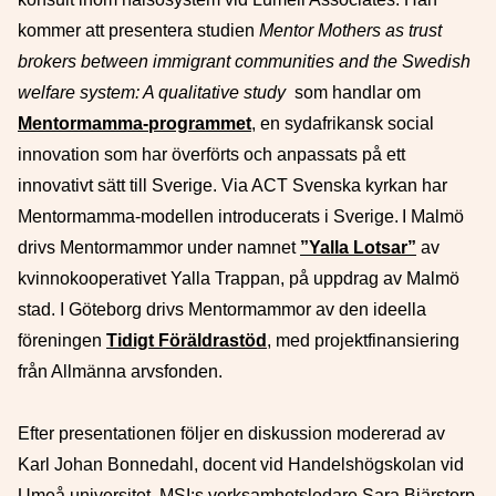
kommer att presentera
studien
Mentor Mothers as trust
brokers between immigrant communities a
nd the Swedish
welfare system: A qual
itative study
som handlar om
Mentormamma-programmet
, en sydafrikansk social
innovation som har överförts och anpassats på ett
innovativt sätt till Sverige
.
Via ACT Svenska kyrkan har
Mentormamma-modellen introducerats i Sverige. I Malmö
drivs Mentormammor under namnet
”Yalla Lotsar”
av
kvinnokooperativet Yalla Trappan, på uppdrag av Malmö
stad. I Göteborg drivs Mentormammor av den ideella
föreningen
Tidigt Föräldrastöd
, med projektfinansiering
från Allmänna arvsfonden.
Efter presentationen följer en diskussion modererad av
Karl Johan Bonnedahl, docent vid Handelshögskolan vid
Umeå universitet. MSI:s verksamhetsledare Sara Bjärstorp