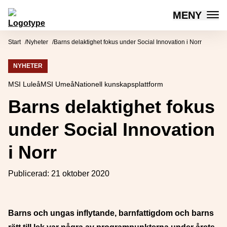
MENY
Mötesplatsen Social Innovation
Hoppa till innehåll
Start
Nyheter
Barns delaktighet fokus under Social Innovation i Norr
NYHETER
MSI Luleå
MSI Umeå
Nationell kunskapsplattform
Barns delaktighet fokus
under Social Innovation
i Norr
Publicerad:
21 oktober 2020
Barns och ungas inflytande, barnfattigdom och barns