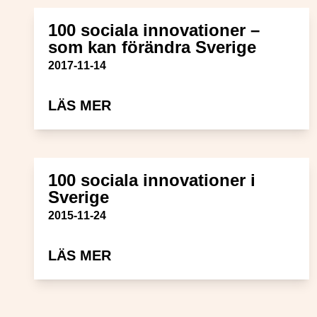
100 sociala innovationer –
som kan förändra Sverige
Publiceringsdatum
2017-11-14
OM 100 SOCIALA INNOVATIO
LÄS MER
100 sociala innovationer i
Sverige
Publiceringsdatum
2015-11-24
OM 100 SOCIALA INNOVATION
LÄS MER