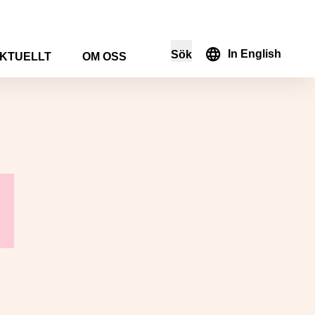
In English
Sök
KTUELLT
OM OSS
i sökformuläret