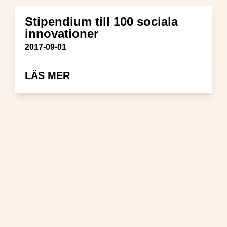
Stipendium till 100 sociala
innovationer
Publiceringsdatum
2017-09-01
NER – SOM KAN FÖRÄNDRA SVERIGE
OM STIPENDIUM TILL 100 SOC
LÄS MER
ER I SVERIGE