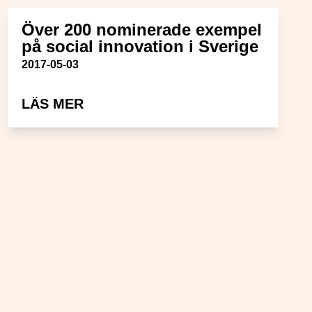
Över 200 nominerade exempel
på social innovation i Sverige
Publiceringsdatum
2017-05-03
IALA INNOVATIONER
OM ÖVER 200 NOMINERADE EXEM
LÄS MER