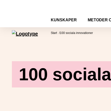
Hoppa till innehåll
KUNSKAPER
METODER 
Mötesplatsen Social Innovation
Start
100 sociala innovationer
100 social