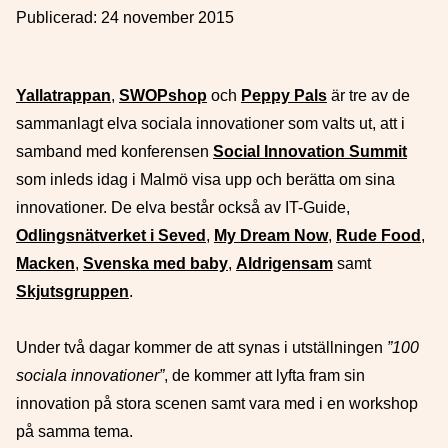
Publicerad:
24 november 2015
Yallatrappan
,
SWOPshop
och
Peppy Pals
är tre av de
sammanlagt elva sociala innovationer som valts ut, att i
samband med konferensen
Social Innovation Summit
som inleds idag i Malmö visa upp och berätta om sina
innovationer. De elva består också av IT-Guide,
Odlingsnätverket i Seved
,
My Dream Now
,
Rude Food
,
Macken
,
Svenska med baby
,
Aldrigensam
samt
Skjutsgruppen
.
Under två dagar kommer de att synas i utställningen
”100
sociala innovationer”
, de kommer att lyfta fram sin
innovation på stora scenen samt vara med i en workshop
på samma tema.