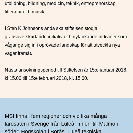
utbildning, bildning, medicin, teknik, entreprenörskap,
litteratur och musik.
I Sten K Johnsons anda ska stiftelsen stödja
gränsöverskridande initiativ och nytänkande individer som
vågar ge sig in i oprövade landskap för att utveckla nya
vägar framåt.
Nästa ansökningsperiod till Stiftelsen är 15:e januari 2018,
kl.15.00 till 15:e februari 2018, kl. 15.00.
Sidfot
MSI finns i fem regioner och vid lika många
lärosäten i Sverige från Luleå i norr till Malmö i
söder: Högskolan i Borås, Luleå tekniska