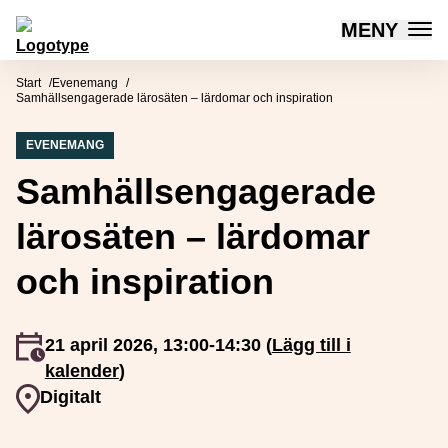
MENY
Mötesplatsen Social Innovation
Hoppa till innehåll
Start
Evenemang
Samhällsengagerade lärosäten – lärdomar och inspiration
EVENEMANG
Samhällsengagerade
lärosäten – lärdomar
och inspiration
Event inträffar
21 april 2026, 13:00-14:30 (
Lägg till i
kalender
)
Event plats
Digitalt