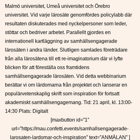
Malmö universitet, Umeå universitet och Örebro
universitet. Vid varje lärosäte genomfördes policylabb där
resultaten diskuterades med nyckelpersoner som leder,
stöttar och bedriver arbetet. Parallellt gjordes en
internationell kartläggning av samhällsengagerade
lärosäten i andra länder. Slutligen samlades företrädare
från alla lärosätena till ett re-imaginatorium där vi lyfte
blicken för att föreställa oss framtidens
samhällsengagerade lärosäten. Vid detta webbinarium
berättar vi om lärdomarna från projektet och lanserar en
populärvetenskaplig skrift som inspiration för fortsatt
akademiskt samhällsengagemang. Tid: 21 april, kl. 13:00-
14:30 Plats: Digitalt
[maxbutton id=”1″
url=”https://mau.confetti.events/samhallsengagerade-
larosaten-lardomar-och-inspiration” text=”ANMÄLAN” ]