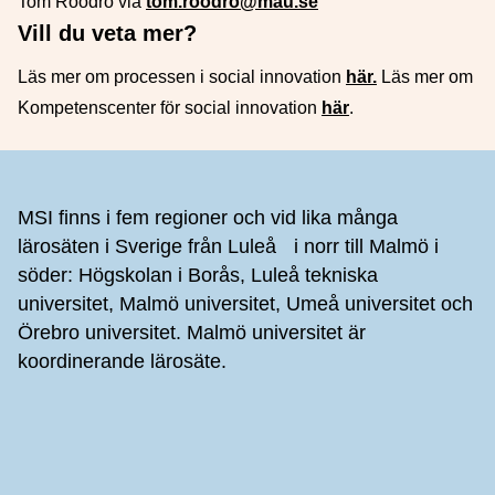
Tom Roodro via
tom.roodro@mau.se
Vill du veta mer?
Läs mer om processen i social innovation
här.
Läs mer om
Kompetenscenter för social innovation
här
.
Sidfot
MSI finns i fem regioner och vid lika många
lärosäten i Sverige från Luleå i norr till Malmö i
söder: Högskolan i Borås, Luleå tekniska
universitet, Malmö universitet, Umeå universitet och
Örebro universitet. Malmö universitet är
koordinerande lärosäte.