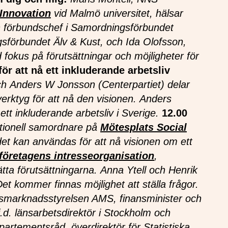
 Innovation
vid Malmö universitet, hälsar
 förbundschef i Samordningsförbundet
sförbundet Älv & Kust, och Ida Olofsson,
okus på förutsättningar och möjligheter för
 för att nå ett inkluderande arbetsliv
h Anders W Jonsson (Centerpartiet) delar
erktyg för att nå den visionen.
Anders
t inkluderande arbetsliv i Sverige.
12.00
ationell samordnare på
Mötesplats Social
det kan användas för att nå visionen om ett
 företagens intresseorganisation
,
ätta förutsättningarna. Anna Ytell och Henrik
et kommer finnas möjlighet att ställa frågor.
betsmarknadsstyrelsen AMS, finansminister och
.d. länsarbetsdirektör i Stockholm och
artementsråd, överdirektör för Statistiska