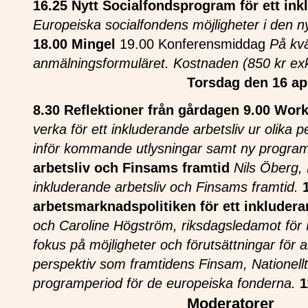
16.25 Nytt Socialfondsprogram för ett ink
Europeiska socialfondens möjligheter i den n
18.00 Mingel
19.00 Konferensmiddag
På kvä
anmälningsformuläret.
Kostnaden (850 kr exk
Torsdag den 16 apr
8.30 Reflektioner från gårdagen
9.00 Wor
verka för ett inkluderande arbetsliv ur olika
inför kommande utlysningar samt ny program
arbetsliv och Finsams framtid
Nils Öberg,
inkluderande arbetsliv och Finsams framtid.
arbetsmarknadspolitiken för ett inkludera
och Caroline Högström, riksdagsledamot för M
fokus på möjligheter och förutsättningar för 
perspektiv som framtidens Finsam, Nationell
programperiod för de europeiska fonderna.
1
Moderatorer