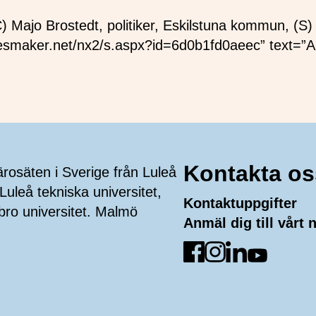
C) Majo Brostedt, politiker, Eskilstuna kommun, (S
//esmaker.net/nx2/s.aspx?id=6d0b1fd0aeec” text=
Kontakta os
ärosäten i Sverige från Luleå
Luleå tekniska universitet,
Kontaktuppgifter
bro universitet. Malmö
Anmäl dig till vårt
Gå till Facebook
Gå till Instagra
Gå till Linked
Gå till Yo