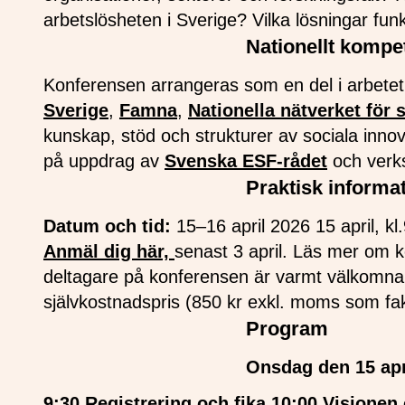
arbetslösheten i Sverige? Vilka lösningar fu
Nationellt kompe
Konferensen arrangeras som en del i arbet
Sverige
,
Famna
,
Nationella nätverket för
kunskap, stöd och strukturer av sociala innova
på uppdrag av
Svenska ESF-rådet
och verk
Praktisk informa
Datum och tid:
15–16 april 2026 15 april, kl
Anmäl dig här,
senast 3 april. Läs mer om
deltagare på konferensen är varmt välkomna a
självkostnadspris (850 kr exkl. moms som fa
Program
Onsdag den 15 apr
9:30 Registrering och fika
10:00 Visionen