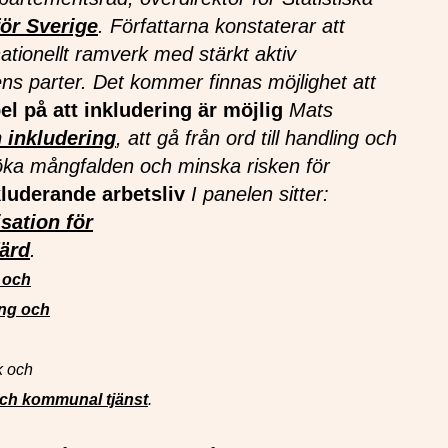
ör Sverige
. Författarna konstaterar att
ationellt ramverk med stärkt aktiv
ns parter.
Det kommer finnas möjlighet att
l på att inkludering är möjlig
Mats
 inkludering
, att gå från ord till handling och
 öka mångfalden och minska risken för
luderande arbetsliv
I panelen sitter:
sation för
färd
.
 och
ing och
k och
 och kommunal tjänst
.