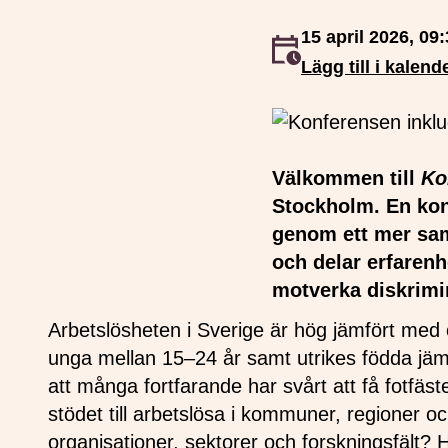
15 april 2026, 09:
Event inträffar
Lägg till i kalend
Välkommen till
Ko
Stockholm. En kon
genom ett mer sam
och delar erfaren
motverka diskrimin
Arbetslösheten i Sverige är hög jämfört med 
unga mellan 15–24 år samt utrikes födda jämf
att många fortfarande har svårt att få fotfä
stödet till arbetslösa i kommuner, regioner 
organisationer, sektorer och forskningsfält? 