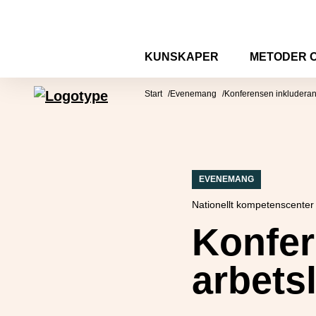
Hoppa till innehåll
KUNSKAPER
METODER 
Mötesplatsen Social Innovation
Start
Evenemang
Konferensen inkluderand
EVENEMANG
Nationellt kompetenscenter 
Konfer
arbetsl