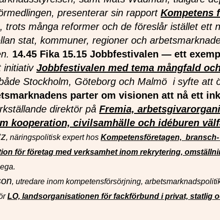
örmedlingen, presenterar sin rapport
Kompetens f
rots många reformer och de föreslår istället ett n
ellan stat, kommuner, regioner och arbetsmarknade
en.
14.45 Fika
15.15 Jobbfestivalen — ett exempe
initiativ
Jobbfestivalen med tema mångfald och
r i både Stockholm, Göteborg och Malmö i syfte att
tsmarknadens parter om visionen att nå ett ink
rkställande direktör på
Fremia, arbetsgivarorgani
om kooperation, civilsamhälle och idéburen väl
tz
, näringspolitisk expert hos
Kompetensföretagen, bransch-
ion för företag med verksamhet inom rekrytering, omställn
ega.
son
, utredare inom kompetensförsörjning, arbetsmarknadspoliti
för
LO, landsorganisationen för fackförbund i privat, statlig