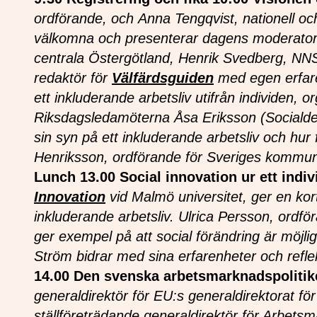
ordförande, och Anna Tengqvist, nationell oc
välkomna och presenterar dagens moderator
centrala Östergötland, Henrik Svedberg, NNS
redaktör för
Välfärdsguiden
med egen erfare
ett inkluderande arbetsliv utifrån individen, 
Riksdagsledamöterna Åsa Eriksson (Socialde
sin syn på ett inkluderande arbetsliv och hur
Henriksson, ordförande för Sveriges kommuner
Lunch
13.00 Social innovation ur ett indi
Innovation
vid Malmö universitet, ger en kor
inkluderande arbetsliv.
Ulrica Persson, ordfö
ger exempel på att social förändring är möjli
Ström bidrar med sina erfarenheter och reflekt
14.00 Den svenska arbetsmarknadspoliti
generaldirektör för EU:s generaldirektorat f
ställföreträdande generaldirektör för Arbets