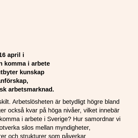
16 april i
an komma i arbete
utbyter kunskap
anförskap,
ensk arbetsmarknad.
ilt. Arbetslösheten är betydligt högre bland
er också kvar på höga nivåer, vilket innebär
a komma i arbete i Sverige? Hur samordnar vi
otverka silos mellan myndigheter,
orer och strukturer som påverkar