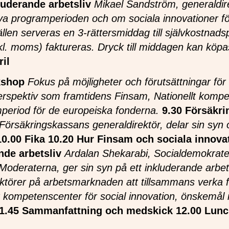
luderande arbetsliv
Mikael Sandström, generaldir
ya programperioden och om sociala innovationer för
llen serveras en 3‑rättersmiddag till självkostnads
l. moms) faktureras. Dryck till middagen kan köpas
il
kshop
Fokus på möjligheter och förutsättningar fö
 perspektiv som framtidens Finsam, Nationellt komp
period för de europeiska fonderna.
9.30 Försäkri
 Försäkringskassans generaldirektör, delar sin syn
10.00 Fika
10.20 Hur Finsam och sociala innova
nde arbetsliv
Ardalan Shekarabi, Socialdemokrate
oderaterna, ger sin syn på ett inkluderande arbets
aktörer på arbetsmarknaden att tillsammans verka fö
t kompetenscenter för social innovation, önskemål
1.45 Sammanfattning och medskick
12.00 Lun