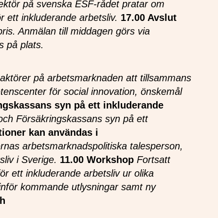
ektör på svenska ESF-rådet pratar om
 ett inkluderande arbetsliv.
17.00 Avslut
pris. Anmälan till middagen görs via
 på plats.
r aktörer på arbetsmarknaden att tillsammans
etenscenter för social innovation, önskemål
ngskassans syn på ett inkluderande
 och Försäkringskassans syn på ett
tioner kan användas i
rnas arbetsmarknadspolitiska talesperson,
liv i Sverige.
11.00 Workshop
Fortsatt
r ett inkluderande arbetsliv ur olika
 inför kommande utlysningar samt ny
ch