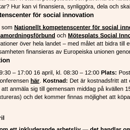
nkar? Hur kan vi finansiera, synliggöra, dela och s
tenscenter för social innovation
et som
Nationellt kompetenscenter för social inn
 samordningsförbund
och
Mötesplats Social Inn
tioner över hela landet – med målet att bidra till e
samheten finansieras av Europeiska unionen gen
tion
.9:30 – 17:00 16 april, kl. 08:30 – 12:00
Plats:
Post
 konferensen
här
.
Kostnad:
Det är kostnadsfritt att
tt anmäla sig till gemensam middag på kvällen 15 a
ktureras) och det kommer finnas möjlighet att köp
il
 om ett inkluderande arbetsliv — det handlar o