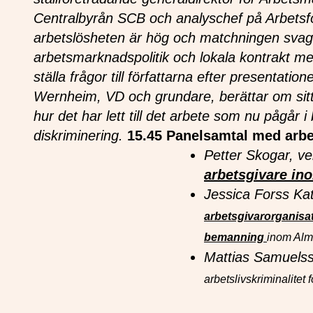
Centralbyrån SCB och analyschef på Arbetsf
arbetslösheten är hög och matchningen svag, t
arbetsmarknadspolitik och lokala kontrakt m
ställa frågor till författarna efter presentation
Wernheim, VD och grundare, berättar om sitt 
hur det har lett till det arbete som nu pågå
diskriminering.
15.45 Panelsamtal med arbe
Petter Skogar, ve
arbetsgivare in
Jessica Forss Ka
arbetsgivarorganisat
bemanning
inom Alm
Mattias Samuels
arbetslivskriminalitet 