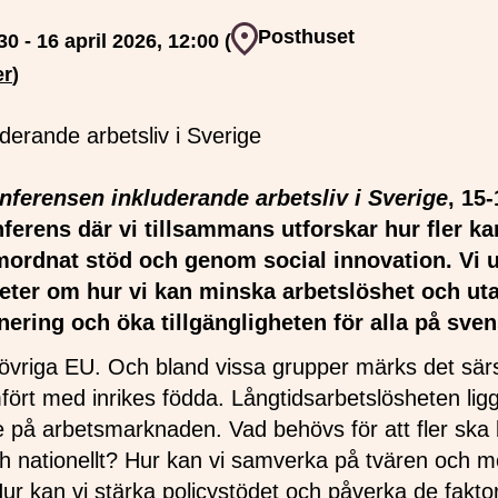
Event plats
Posthuset
30 - 16 april 2026, 12:00 (
er
)
nferensen inkluderande arbetsliv i Sverige
, 15-
ferens där vi tillsammans utforskar hur fler k
ordnat stöd och genom social innovation. Vi 
heter om hur vi kan minska arbetslöshet och ut
ering och öka tillgängligheten för alla på sv
övriga EU. Och bland vissa grupper märks det särsk
ört med inrikes födda. Långtidsarbetslösheten ligg
ste på arbetsmarknaden. Vad behövs för att fler sk
och nationellt? Hur kan vi samverka på tvären och m
Hur kan vi stärka policystödet och påverka de fakt