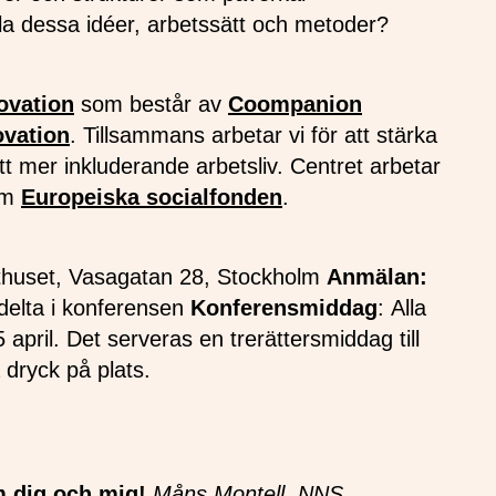
kala dessa idéer, arbetssätt och metoder?
ovation
som består av
Coompanion
ovation
. Tillsammans arbetar vi för att stärka
tt mer inkluderande arbetsliv. Centret arbetar
om
Europeiska socialfonden
.
huset, Vasagatan 28, Stockholm
Anmälan:
 delta i konferensen
Konferensmiddag
: Alla
pril. Det serveras en trerättersmiddag till
a dryck på plats.
m dig och mig!
Måns Montell, NNS