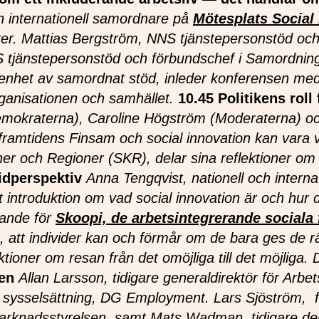
h internationell samordnare på
Mötesplats Social
er.
Mattias Bergström, NNS tjänstepersonstöd och
 tjänstepersonstöd och förbundschef i Samordning
nhet av samordnat stöd, inleder konferensen med f
organisationen och samhället.
10.45 Politikens roll
mokraterna), Caroline Högström (Moderaterna) oc
 framtidens Finsam och social innovation kan vara v
 och Regioner (SKR), delar sina reflektioner om et
vidperspektiv
Anna Tengqvist, nationell och intern
t introduktion om vad social innovation är och hur 
rande för
Skoopi, de arbetsintegrerande sociala
g, att individer kan och förmår om de bara ges de r
ioner om resan från det omöjliga till det möjliga.
D
ken
Allan Larsson, tidigare generaldirektör för Ar
ör sysselsättning, DG Employment. Lars Sjöström, f
marknadsstyrelsen, samt Mats Wadman, tidigare dep