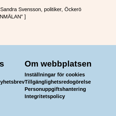
) Sandra Svensson, politiker, Öckerö
”ANMÄLAN” ]
s
Om webbplatsen
Inställningar för cookies
 nyhetsbrev
Tillgänglighetsredogörelse
Personuppgiftshantering
m
In
uTube
Integritetspolicy