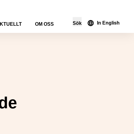
In English
Sök
KTUELLT
OM OSS
i sökformuläret
nde