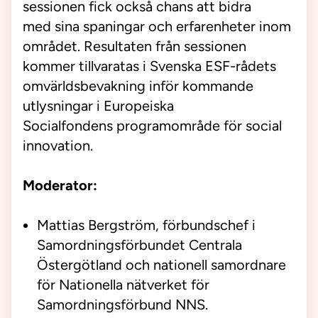
sessionen fick
också
chans
att bidra
med
sina spaningar
och erfarenhet
er
inom
området
.
Resultaten
från sessionen
kommer
tillvaratas i
Svenska
ESF-rådets
omvärldsbevakning inför
kommande
utlysningar i
Europeiska
Social
f
ondens
programområde
för
social
innovation.
Moderator:
Mattias Bergström, förbundschef i
Samordningsförbundet Centrala
Östergötland och nationell samordnare
för Nationella nätverket för
Samordningsförbund NNS.