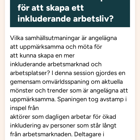
för att skapa ett
inkluderande arbetsliv?
Vilka samhällsutmaningar
är angelägna
att
uppmärksamma och
möta
för
att
kunna
skapa en mer
inkluderande
arbetsmarknad
och
arbetsplatser
?
I denna session
gjordes en
gemensam omvärldsspaning om aktuella
mönster och trender som är angelägna att
uppmärksamma.
Spanin
gen tog avstamp i
inspel från
aktörer
som
dagligen
arbetar
för ökad
inkludering
av
personer som står l
å
ngt
från
arbetsmarknaden
.
Deltagare i