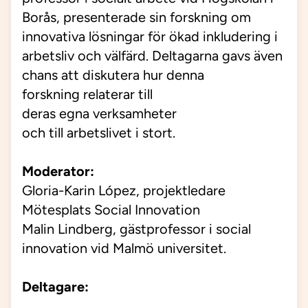
Borås, presenterade sin forskning om
innovativa lösningar för ökad inkludering i
arbetsliv och välfärd.
D
eltagarna gavs även
chans att
disku
tera
hur
denna
forskning
relaterar till
deras
egna
verksamheter
och
till
arbetsliv
et
i
s
tort
.
Moderator:
Gloria-Karin López, projektledare
Mötesplats Social Innovation
Malin Lindberg, gästprofessor i social
innovation vid Malmö universitet.
Deltagare: