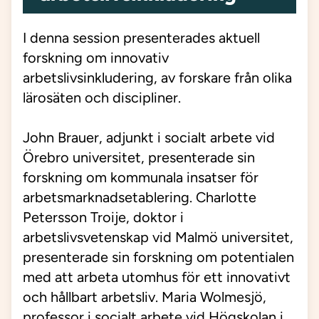
I denna session present
erades aktuell
forskning om
innovativ
arbetslivsinkludering
, av forskare från olika
lärosäten och discipliner
.
John
Brauer
, adjunkt i socialt arbete vid
Örebro universitet, presenterade sin
forskning om kommunala insatser för
arbetsmarknadsetablering.
Charlotte
Petersson
Troije
, doktor i
arbetslivsvetenskap vid
Malmö universitet
,
presenterade sin forskning om potentialen
med att arbeta utomhus för ett innovativt
och hållbart arbetsliv.
Maria Wolmesjö,
professor i socialt arbete vid Högskolan i