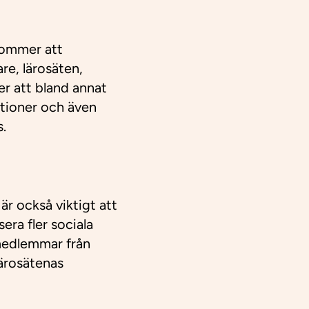
kommer att
re, lärosäten,
r att bland annat
tioner och även
s.
r också viktigt att
era fler sociala
 medlemmar från
lärosätenas