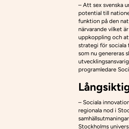
– Att sex svenska u
potential till natio
funktion på den nat
närvarande vilket är
uppkoppling och att
strategi för social
som nu genereras sk
utvecklingsansvarig
programledare Soci
Långsikti
– Sociala innovatio
regionala nod i Sto
samhällsutmaningar 
Stockholms universi