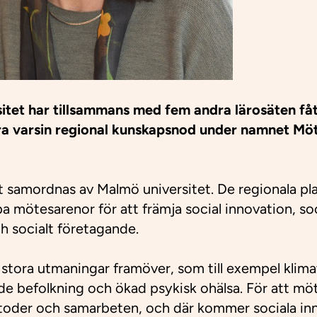
itet har tillsammans med fem andra lärosäten fåt
ra varsin regional kunskapsnod under namnet Möt
 samordnas av Malmö universitet. De regionala pl
 mötesarenor för att främja social innovation, soc
h socialt företagande.
r stora utmaningar framöver, som till exempel klima
de befolkning och ökad psykisk ohälsa. För att m
toder och samarbeten, och där kommer sociala inn