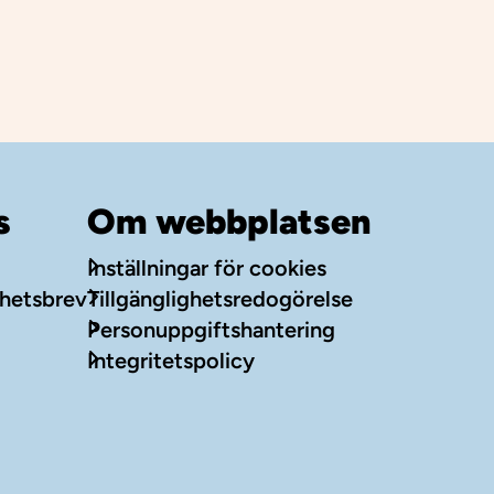
s
Om webbplatsen
Inställningar för cookies
yhetsbrev
Tillgänglighetsredogörelse
Personuppgiftshantering
n
uTube
Integritetspolicy