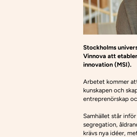
Stockholms univers
Vinnova att etable
innovation (MSI).
Arbetet kommer att
kunskapen och skapa
entreprenörskap oc
Samhället står infö
segregation, åldran
krävs nya idéer, me