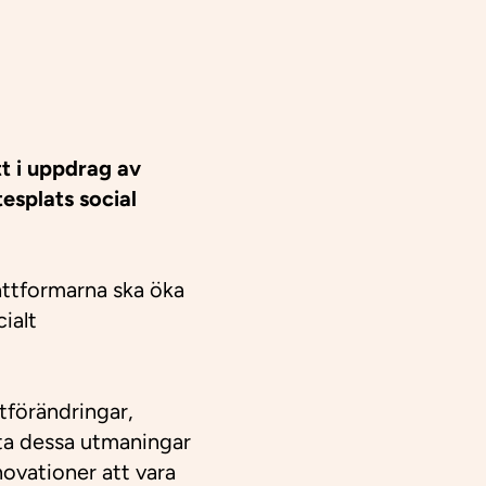
t i uppdrag av
esplats social
attformarna ska öka
ialt
tförändringar,
öta dessa utmaningar
ovationer att vara