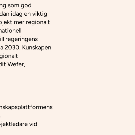
ring som god
edan idag en viktig
ojekt mer regionalt
nationell
ll regeringens
enda 2030. Kunskapen
gionalt
dit Wefer,
unskapsplattformens
å
jektledare vid