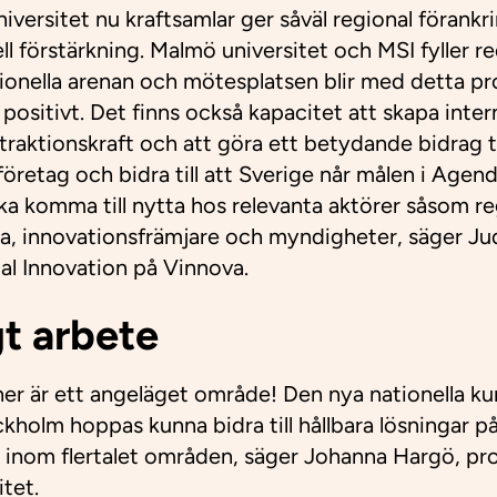
niversitet nu kraftsamlar ger såväl regional förank
nell förstärkning. Malmö universitet och MSI fyller r
ionella arenan och mötesplatsen blir med detta pr
 positivt. Det finns också kapacitet att skapa inter
raktionskraft och att göra ett betydande bidrag ti
a företag och bidra till att Sverige når målen i Ag
a komma till nytta hos relevanta aktörer såsom re
a, innovationsfrämjare och myndigheter, säger Ju
al Innovation på Vinnova.
gt arbete
ner är ett angeläget område! Den nya nationella k
ckholm hoppas kunna bidra till hållbara lösningar p
inom flertalet områden, säger Johanna Hargö, pro
tet.