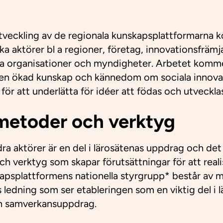
eckling av de regionala kunskapsplattformarna 
a aktörer bl a regioner, företag, innovationsfrämja
 organisationer och myndigheter. Arbetet komme
a en ökad kunskap och kännedom om sociala innova
ör att underlätta för idéer att födas och utveckla
metoder och verktyg
 aktörer är en del i lärosätenas uppdrag och det ä
h verktyg som skapar förutsättningar för att realis
kapsplattformens nationella styrgrupp* består av
s ledning som ser etableringen som en viktig del i 
h samverkansuppdrag.