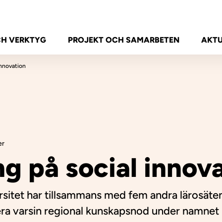
CH VERKTYG
PROJEKT OCH SAMARBETEN
AKTU
innovation
er
ng på social innov
sitet har tillsammans med fem andra lärosäten
era varsin regional kunskapsnod under namnet 