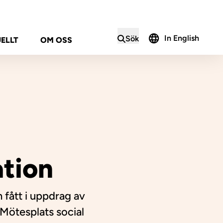
In English
Sök
ELLT
OM OSS
i sökformuläret
ation
 fått i uppdrag av
Mötesplats social