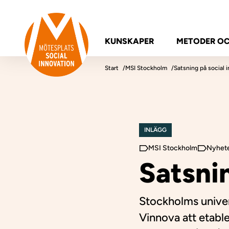
Hoppa till innehåll
Mötesplatsen Social Innovation
KUNSKAPER
METODER O
Start
MSI Stockholm
Satsning på social 
INLÄGG
MSI Stockholm
Nyhet
Satsni
Stockholms univer
Vinnova att etabl