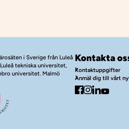
Kontakta os
ärosäten i Sverige från Luleå
Luleå tekniska universitet,
Kontaktuppgifter
ebro universitet. Malmö
Anmäl dig till vårt n
Gå till Facebook
Gå till Instagram
Gå till LinkedI
Gå till Yo