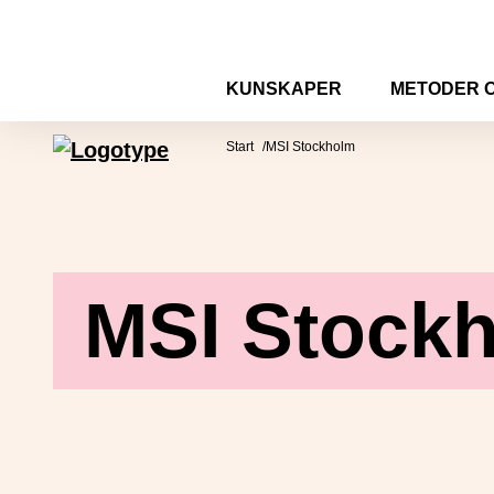
Hoppa till innehåll
KUNSKAPER
METODER 
Mötesplatsen Social Innovation
Start
MSI Stockholm
MSI Stock