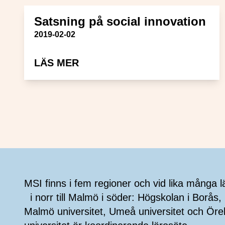
Satsning på social innovation
Publiceringsdatum
2019-02-02
OM SATSNING PÅ SOCIAL IN
LÄS MER
Sidfot
MSI finns i fem regioner och vid lika många l
i norr till Malmö i söder: Högskolan i Borås, 
Malmö universitet, Umeå universitet och Öre