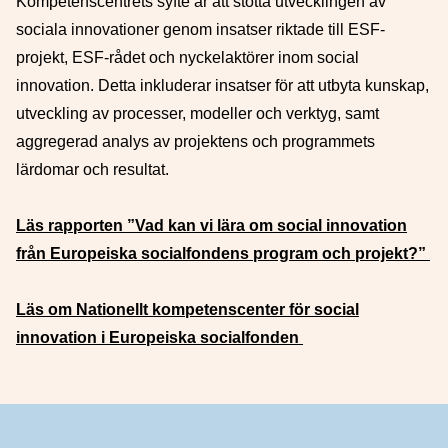
Kompetenscentrets syfte är att stötta utvecklingen av
sociala innovationer genom insatser riktade till ESF-
projekt, ESF-rådet och nyckelaktörer inom social
innovation. Detta inkluderar insatser för att utbyta kunskap,
utveckling av processer, modeller och verktyg, samt
aggregerad analys av projektens och programmets
lärdomar och resultat.
Läs rapporten ”Vad kan vi lära om social innovation
från Europeiska socialfondens program och projekt?”
Läs om Nationellt kompetenscenter för social
innovation i Europeiska socialfonden
Sidfot