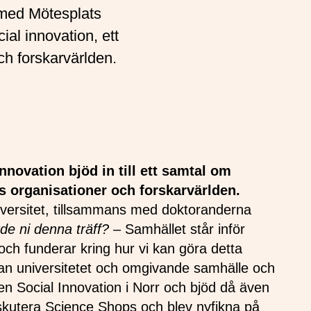
 med Mötesplats
ial innovation, ett
ch forskarvärlden.
novation bjöd in till ett samtal om
s organisationer och forskarvärlden.
versitet, tillsammans med doktoranderna
de ni denna träff?
– Samhället står inför
h funderar kring hur vi kan göra detta
lan universitetet och omgivande samhälle och
sen Social Innovation i Norr och bjöd då även
diskutera Science Shops och blev nyfikna på