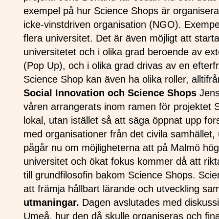
exempel på hur Science Shops är organiserade
icke-vinstdriven organisation (NGO). Exempe
flera universitet. Det är även möjligt att star
universitetet och i olika grad beroende av ext
(Pop Up), och i olika grad drivas av en efter
Science Shop kan även ha olika roller, alltif
Social Innovation och Science Shops
Jens
våren arrangerats inom ramen för projektet S
lokal, utan istället så att säga öppnat upp fo
med organisationer från det civila samhället
pågår nu om möjligheterna att på Malmö hög
universitet och ökat fokus kommer då att rik
till grundfilosofin bakom Science Shops. Sc
att främja hållbart lärande och utveckling s
utmaningar.
Dagen avslutades med diskussio
Umeå, hur den då skulle organiseras och fin