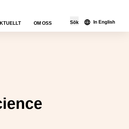
In English
Sök
KTUELLT
OM OSS
i sökformuläret
cience