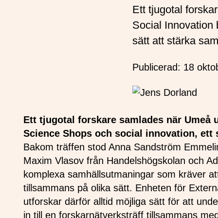
Ett tjugotal fors
Social Innovation 
sätt att stärka sa
Publicerad:
18 okto
Ett tjugotal forskare samlades när Umeå u
Science Shops och social innovation, ett 
Bakom träffen stod Anna Sandström Emmelin 
Maxim Vlasov från Handelshögskolan och Ad
komplexa samhällsutmaningar som kräver att 
tillsammans på olika sätt. Enheten för Exter
utforskar därför alltid möjliga sätt för att u
in till en forskarnätverksträff tillsammans m