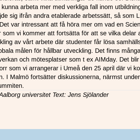
 kunna arbeta mer med verkliga fall inom utbildni
de sig ifrån andra etablerade arbetssätt, så som L
Det var intressant att få höra mer om vad en Scie
 som vi kommer att fortsätta för att se vilka delar 
eckling av vårt arbete där studenter får lösa samhä
 globala målen för hållbar utveckling. Det finns mån
rkan och mötesplatser som t ex AIMday. Det blir ä
Norr som vi arrangerar i Umeå den 25 april där vi 
n. I Malmö fortsätter diskussionerna, närmst unde
Summiten.
Aalborg universitet Text: Jens Sjölander