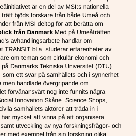
initiativet är en del av MSI:s nationella
a träff bjöds forskare från både Umeå och
nder från MSI deltog för att berätta om
blick från Danmark
Med på Umeåträffen
nd’s avhandlingsarbete handlar om
et TRANSIT bl.a. studerar erfarenheter av
skare om teman som cirkulär ekonomi och
p på Danmarks Tekniska Universitet (DTU).
, som ett svar på samhällets och i synnerhet
ade men handlade övergripande om
det förvånansvärt nog inte funnits några
ocial Innovation Skåne. Science Shops,
vila samhällets aktörer att träda in i
, har mycket att vinna på att organisera
amt utveckling av nya forskningsfrågor- och
ver med exempel från sin forskning olika