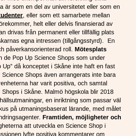
 är som en del av universitetet eller som en
tudenter
, eller som ett samarbete mellan
 förekommer, helt eller delvis finansierad av
drivas från permanent eller tillfällig plats
rskarnas egna intressen (tillgångsstyrd). En
ch påverkansorienterad roll.
Mötesplats
rån de Pop Up Science Shops som under
 Up” då konceptet i Skåne inte haft en fast
 har Science Shops även arrangerats inte bara
enheterna har varit positiva, och samtal
 Shops i Skåne. Malmö högskola blir 2018
hällsutmaningar, en inriktning som passar väl
fokus på utmaningsbaserat lärande, med målet
ändringsagenter.
Framtiden, möjligheter och
heterna att utveckla en Science Shop i
ussionen lyfte positiva kommentarer om