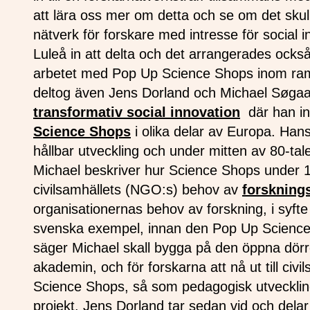
att lära oss mer om detta och se om det skull
nätverk för forskare med intresse för social
Luleå in att delta och det arrangerades ocks
arbetet med Pop Up Science Shops inom ram
deltog även Jens Dorland och Michael Søgaar
transformativ social innovation
där han ino
Science Shops
i olika delar av Europa. Ha
hållbar utveckling och under mitten av 80-t
Michael beskriver hur Science Shops under 19
civilsamhällets (NGO:s) behov av
forskning
organisationernas behov av forskning, i syfte
svenska exempel, innan den Pop Up Science
säger Michael skall bygga på den öppna dörrens
akademin, och för forskarna att nå ut till civ
Science Shops, så som pedagogisk utvecklin
projekt. Jens Dorland tar sedan vid och delar