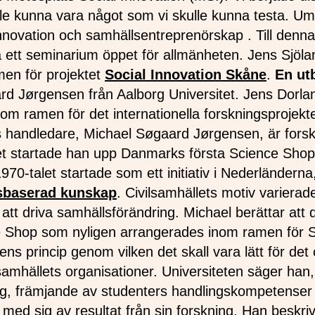
e kunna vara något som vi skulle kunna testa. Umeå
 innovation och samhällsentreprenörskap . Till denn
å ett seminarium öppet för allmänheten. Jens Sjöla
en för projektet
Social Innovation Skåne
.
En ut
d Jørgensen från Aalborg Universitet. Jens Dorla
m ramen för det internationella forskningsprojekt
ns handledare, Michael Søgaard Jørgensen, är for
alet startade han upp Danmarks första Science Sho
70-talet startade som ett initiativ i Nederländerna
sbaserad kunskap
. Civilsamhällets motiv varier
 att driva samhällsförändring. Michael berättar att 
 Shop som nyligen arrangerades inom ramen för S
 princip genom vilken det skall vara lätt för det ci
ilsamhällets organisationer. Universiteten säger han
g, främjande av studenters handlingskompetenser s
 med sig av resultat från sin forskning. Han beskri