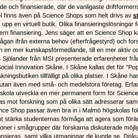
 och finansierade, där de vanligaste driftformerna
l finns även på Science Shops som helt drivs av
s
ta upp en virtuell butik. Olika finansieringslösningar
ern finansiering. Jens säger att en Science Shop kan 
frågan ifrån externa behov (efterfrågestyrd) och fo
rån en mer kunskapsförmedlande, till en mer aktiv o
 Sjölander från MSI presenterade erfarenheter f
ocial Innovation Skåne. I Skåne kallas det för ”Pop
rskningsbutiken tillfälligt på olika platser. I Skåne
, utan även med små- och medelstora företag. Erfar
skola utveckla en mer permanent form för Science
tas mot forskning som på olika sätt adresserar sam
ience Shop passar även bra in i Malmö högskolas 
amt stärka studenternas förmåga att agera som för
ner i smågrupper där forskarna diskuterade möjlig
ansieras, samt vilka utmaningar de kunde se. Disk