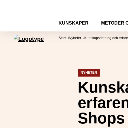
Hoppa till innehåll
KUNSKAPER
METODER 
Mötesplatsen Social Innovation
Start
Nyheter
Kunskapsdelning och erfar
NYHETER
Kunsk
erfare
Shops