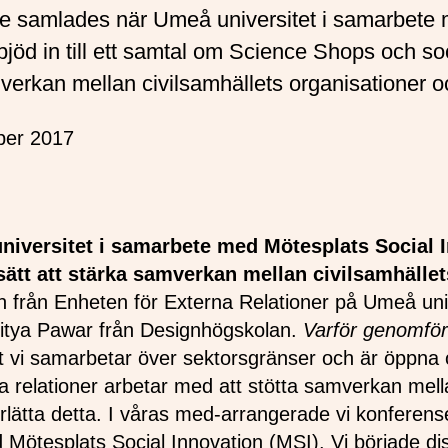
kare samlades när Umeå universitet i samarbete
bjöd in till ett samtal om Science Shops och soc
mverkan mellan civilsamhällets organisationer o
ber 2017
niversitet i samarbete med Mötesplats Social In
sätt att stärka samverkan mellan civilsamhället
från Enheten för Externa Relationer på Umeå uni
itya Pawar från Designhögskolan.
Varför genomför
vi samarbetar över sektorsgränser och är öppna oc
na relationer arbetar med att stötta samverkan mel
nderlätta detta. I våras med-arrangerade vi konferen
ed Mötesplats Social Innovation (MSI). Vi började 