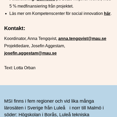
5 % medfinansiering från projektet.
Läs mer om Kompetenscenter för social innovation
här
.
Kontakt:
Koordinator, Anna Tengqvist,
anna.tengqvist@mau.se
Projektledare, Josefin Aggestam,
josefin.aggestam@mau.se
Text: Lotta Orban
Sidfot
MSI finns i fem regioner och vid lika många
lärosäten i Sverige från Luleå i norr till Malmö i
söder: Högskolan i Borås, Luleå tekniska