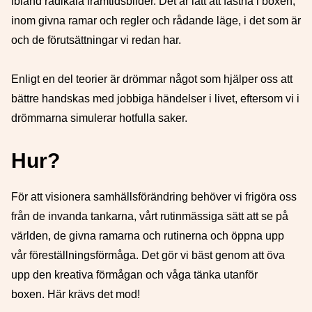
ibland radikala framtidsbilder. Det är lätt att fastna i boxen,
inom givna ramar och regler och rådande läge, i det som är
och de förutsättningar vi redan har.
Enligt en del teorier är drömmar något som hjälper oss att
bättre handskas med jobbiga händelser i livet, eftersom vi i
drömmarna simulerar hotfulla saker.
Hur?
För att visionera samhällsförändring behöver vi frigöra oss
från de invanda tankarna, vårt rutinmässiga sätt att se på
världen, de givna ramarna och rutinerna och öppna upp
vår föreställningsförmåga. Det gör vi bäst genom att öva
upp den kreativa förmågan och våga tänka utanför
boxen. Här krävs det mod!