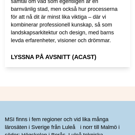
samtal om vad som egentligen är en
barnvänlig stad, men också hur processerna
för att nå dit är minst lika viktiga – där vi
kombinerar professionell kunskap, så som
landskapsarkitektur och design, med barns
levda erfarenheter, visioner och drömmar.
LYSSNA PÅ AVSNITT (ACAST)
Sidfot
MSI finns i fem regioner och vid lika många
lärosäten i Sverige från Luleå i norr till Malmö i
söder: Högskolan i Borås, Luleå tekniska