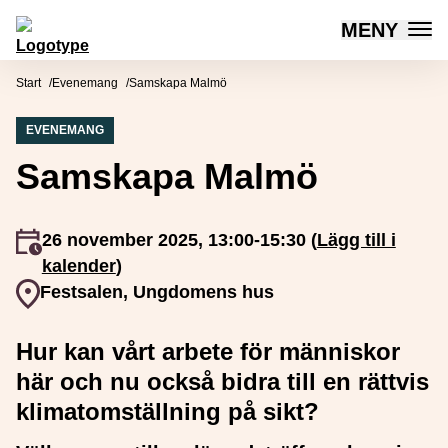
MENY
Mötesplatsen Social Innovation
Hoppa till innehåll
Start
Evenemang
Samskapa Malmö
EVENEMANG
Samskapa Malmö
Event inträffar
26 november 2025, 13:00-15:30 (
Lägg till i
kalender
)
Event plats
Festsalen, Ungdomens hus
Hur kan vårt arbete för människor
här och nu också bidra till en rättvis
klimatomställning på sikt?