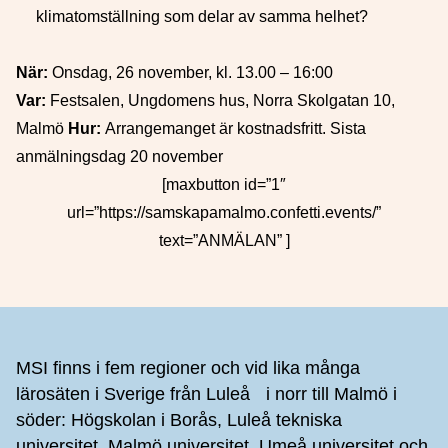
klimatomställning som delar av samma helhet?
När:
Onsdag, 26 november, kl. 13.00 – 16:00
Var:
Festsalen, Ungdomens hus, Norra Skolgatan 10,
Malmö
Hur:
Arrangemanget är kostnadsfritt. Sista
anmälningsdag 20 november
[maxbutton id=”1″
url=”https://samskapamalmo.confetti.events/”
text=”ANMÄLAN” ]
Sidfot
MSI finns i fem regioner och vid lika många
lärosäten i Sverige från Luleå i norr till Malmö i
söder: Högskolan i Borås, Luleå tekniska
universitet, Malmö universitet, Umeå universitet och