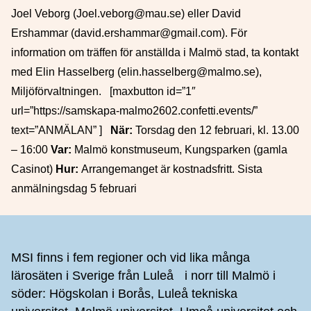
Joel Veborg (Joel.veborg@mau.se) eller David
Ershammar (david.ershammar@gmail.com). För
information om träffen för anställda i Malmö stad, ta kontakt
med Elin Hasselberg (elin.hasselberg@malmo.se),
Miljöförvaltningen. [maxbutton id=”1″
url=”https://samskapa-malmo2602.confetti.events/”
text=”ANMÄLAN” ]
När:
Torsdag den 12 februari, kl. 13.00
– 16:00
Var:
Malmö konstmuseum, Kungsparken (gamla
Casinot)
Hur:
Arrangemanget är kostnadsfritt. Sista
anmälningsdag 5 februari
Sidfot
MSI finns i fem regioner och vid lika många
lärosäten i Sverige från Luleå i norr till Malmö i
söder: Högskolan i Borås, Luleå tekniska