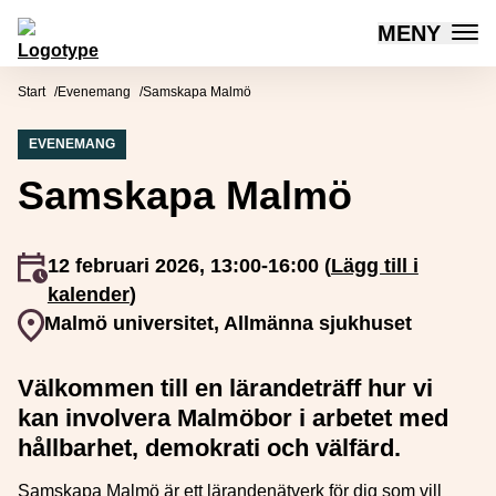
MENY
Mötesplatsen Social Innovation
Hoppa till innehåll
Start
Evenemang
Samskapa Malmö
EVENEMANG
Samskapa Malmö
Event inträffar
12 februari 2026, 13:00-16:00 (
Lägg till i
kalender
)
Event plats
Malmö universitet, Allmänna sjukhuset
Välkommen till en lärandeträff hur vi
kan involvera Malmöbor i arbetet med
hållbarhet, demokrati och välfärd.
Samskapa Malmö är ett lärandenätverk för dig som vill