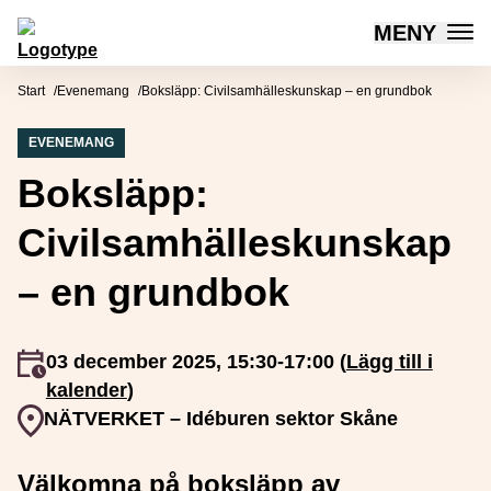
MENY
Mötesplatsen Social Innovation
Hoppa till innehåll
Start
Evenemang
Boksläpp: Civilsamhälleskunskap – en grundbok
EVENEMANG
Boksläpp:
Civilsamhälleskunskap
– en grundbok
Event inträffar
03 december 2025, 15:30-17:00 (
Lägg till i
kalender
)
Event plats
NÄTVERKET – Idéburen sektor Skåne
Välkomna på boksläpp av