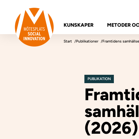
Hoppa till innehåll
Mötesplatsen Social Innovation
KUNSKAPER
METODER O
Start
Publikationer
Framtidens samhällse
PUBLIKATION
Framti
samhäl
(2026)