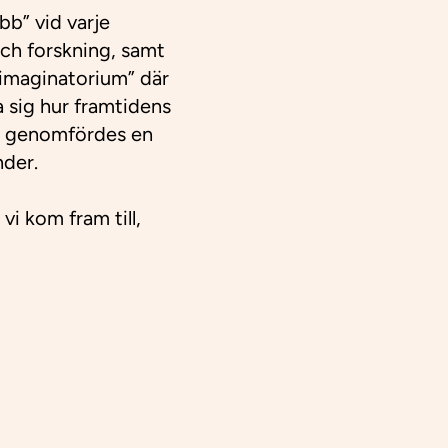
bb” vid varje
ch forskning, samt
-imaginatorium” där
la sig hur framtidens
llt genomfördes en
der.​
i kom fram till,