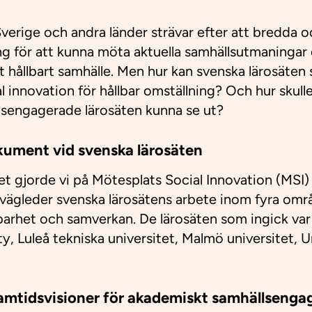
i Sverige och andra länder strävar efter att bredda o
för att kunna möta aktuella samhällsutmaningar oc
tt hållbart samhälle. Men hur kan svenska lärosäten
 innovation för hållbar omställning? Och hur skull
lsengagerade lärosäten kunna se ut?​
kument vid svenska lärosäten
det gjorde vi på Mötesplats Social Innovation (MS
ägleder svenska lärosätens arbete inom fyra områ
barhet och samverkan. De lärosäten som ingick var
y, Luleå tekniska universitet, Malmö universitet, 
ramtidsvisioner för akademiskt samhällseng