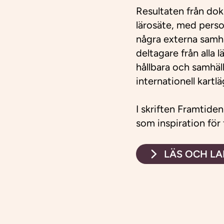
Resultaten från dok
lärosäte, med pers
några externa samhä
deltagare från alla 
hållbara och samhäl
internationell kartl
I skriften
Framtiden
som inspiration fö
LÄS OCH LA