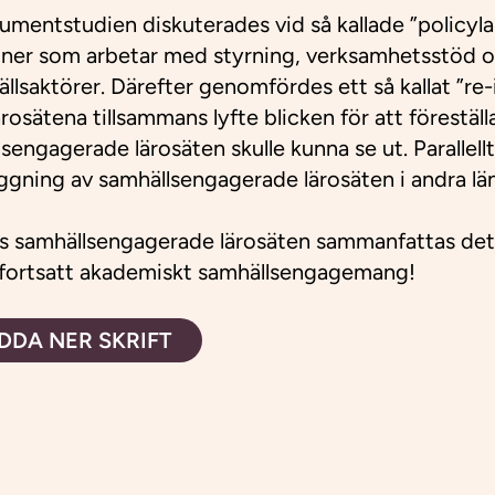
umentstudien diskuterades vid så kallade ”policyla
oner som arbetar med styrning, verksamhetsstöd o
llsaktörer. Därefter genomfördes ett så kallat ”re
lärosätena tillsammans lyfte blicken för att förestäl
lsengagerade lärosäten skulle kunna se ut. Paralle
äggning av samhällsengagerade lärosäten i andra län
s samhällsengagerade lärosäten
sammanfattas det v
r fortsatt akademiskt samhällsengagemang!
DDA NER SKRIFT