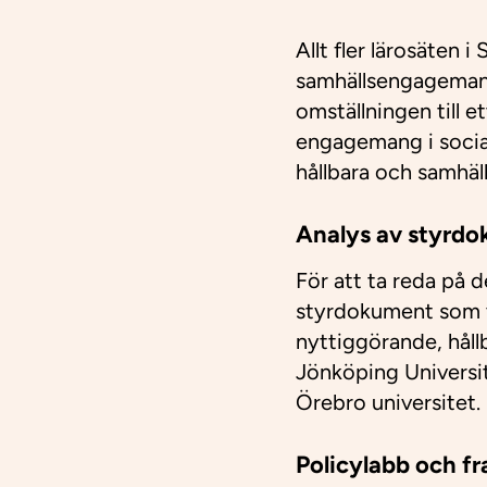
Allt fler lärosäten 
samhällsengagemang 
omställningen till e
engagemang i social
hållbara och samhäl
Analys av styrdo
För att ta reda på 
styrdokument som v
nyttiggörande, håll
Jönköping Universit
Örebro universitet.​
Policylabb och f