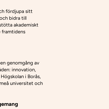
ch fördjupa sitt
h bidra till
 stötta akademiskt
e framtidens
I) en genomgång av
den: innovation,
 Högskolan i Borås,
Umeå universitet och
agemang