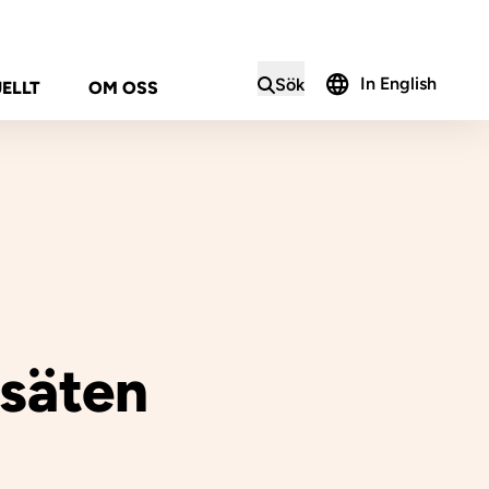
In English
Sök
ELLT
OM OSS
i sökformuläret
säten