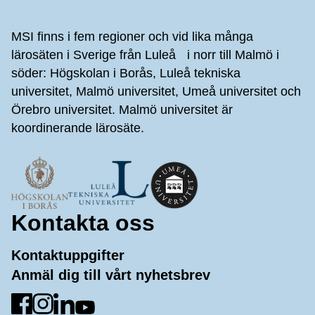
Sidfot
MSI finns i fem regioner och vid lika många
lärosäten i Sverige från Luleå i norr till Malmö i
söder: Högskolan i Borås, Luleå tekniska
universitet, Malmö universitet, Umeå universitet och
Örebro universitet. Malmö universitet är
koordinerande lärosäte.
Kontakta oss
Kontaktuppgifter
Anmäl dig till vårt nyhetsbrev
Gå till Facebook
Gå till Instagram
Gå till LinkedIn
Gå till YouTube