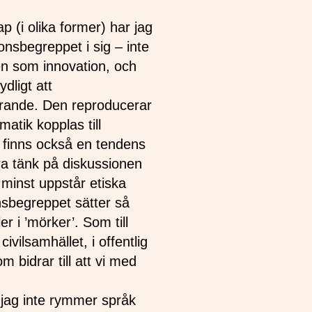
p (i olika former) har jag
onsbegreppet i sig – inte
en som innovation, och
ydligt att
erande. Den reproducerar
atik kopplas till
 finns också en tendens
ara tänk på diskussionen
 minst uppstår etiska
nsbegreppet sätter så
er i ’mörker’. Som till
vilsamhället, i offentlig
m bidrar till att vi med
jag inte rymmer språk