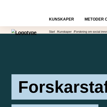
Hoppa till innehåll
KUNSKAPER
METODER 
Mötesplatsen Social Innovation
Start
Kunskaper
Forskning om social inno
Forskarsta