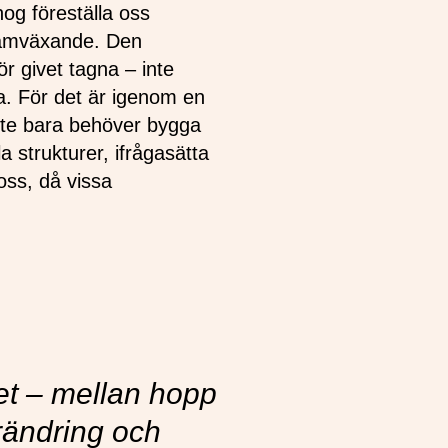
nog föreställa oss
framväxande. Den
ör givet tagna – inte
a. För det är igenom en
inte bara behöver bygga
 strukturer, ifrågasätta
oss, då vissa
tet – mellan hopp
rändring och