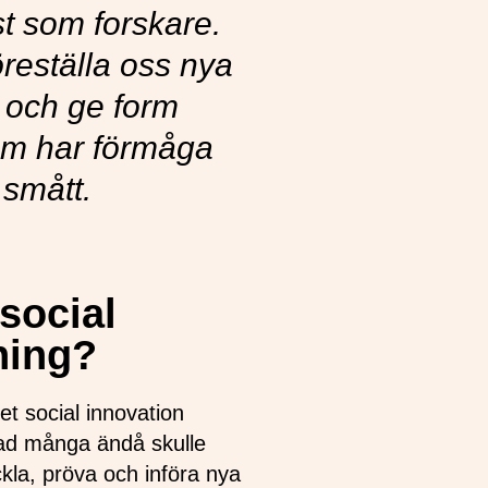
t som forskare.
föreställa oss nya
r och ge form
om har förmåga
 i smått.
 social
kning?
et social innovation
vad många ändå skulle
ckla, pröva och införa nya