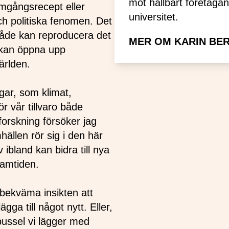
mot hållbart företaga
mgångsrecept eller
universitet.
och politiska fenomen. Det
både kan reproducera det
MER OM KARIN BE
å kan öppna upp
världen.
gar, som klimat,
r vår tillvaro både
forskning försöker jag
ällen rör sig i den här
 ibland kan bidra till nya
framtiden.
obekväma insikten att
gga till något nytt. Eller,
 pussel vi lägger med