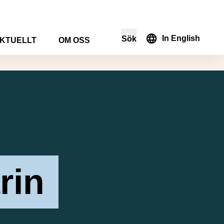
In English
Sök
KTUELLT
OM OSS
i sökformuläret
rin