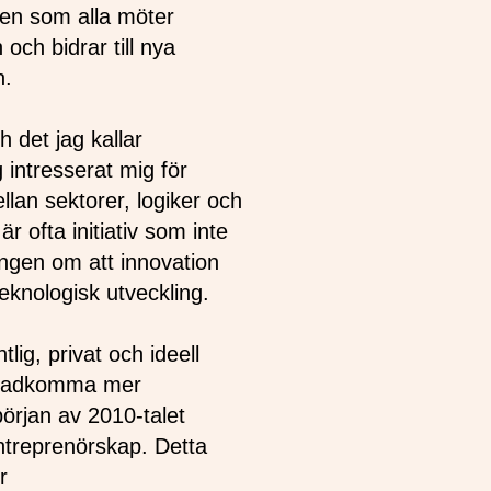
 men som alla möter
och bidrar till nya
en.
 det jag kallar
 intresserat mig för
lan sektorer, logiker och
r ofta initiativ som inte
ingen om att innovation
teknologisk utveckling.
lig, privat och ideell
åstadkomma mer
örjan av 2010-talet
treprenörskap. Detta
r