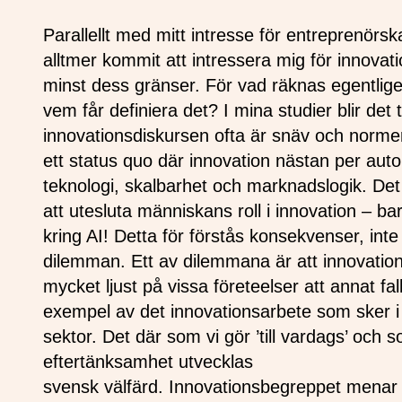
Parallellt med mitt intresse för entreprenörska
alltmer kommit att intressera mig för innovati
minst dess gränser. För vad räknas egentlig
vem får definiera det? I mina studier blir det t
innovationsdiskursen ofta är snäv och norm
ett status quo där innovation nästan per autom
teknologi, skalbarhet och marknadslogik. Det
att utesluta människans roll i innovation – b
kring AI! Detta för förstås konsekvenser, inte
dilemman. Ett av dilemmana är att innovatio
mycket ljust på vissa företeelser att annat fall
exempel av det innovationsarbete som sker i ci
sektor. Det där som vi gör ’till vardags’ och so
eftertänksamhet utvecklas
svensk välfärd. Innovationsbegreppet menar 