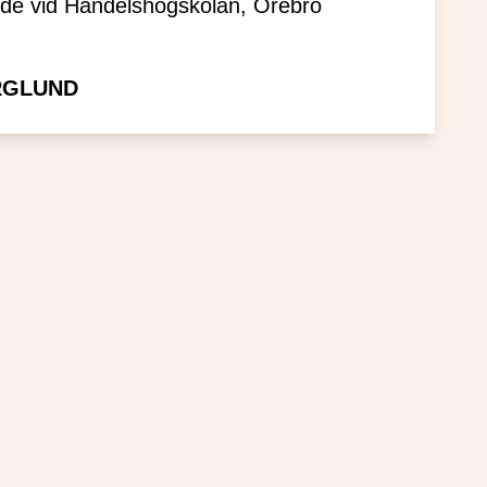
nde vid Handelshögskolan, Örebro
RGLUND