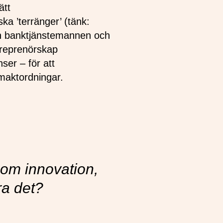
ätt
ska ’terränger’ (tänk:
och banktjänstemannen och
treprenörskap
er – för att
 maktordningar.
som innovation,
ra det?