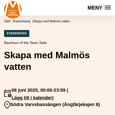
Mötesplatsen Social Innovation
MENY
Hoppa till innehåll
Start
Evenemang
Skapa med Malmös vatten
EVENEMANG
Bauhaus of the Seas Sails
Skapa med Malmös
vatten
08 juni 2025, 00:00-23:59 (
Event inträffar
Lägg till i kalender
)
Event plats
Södra Varvsbassängen (Ångfärjekajen 8)