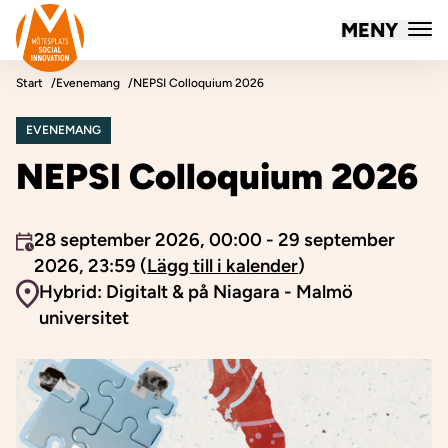
Mötesplatsen Social Innovation
MENY
Hoppa till innehåll
Start
Evenemang
NEPSI Colloquium 2026
EVENEMANG
NEPSI Colloquium 2026
Event inträffar
28 september 2026, 00:00 - 29 september
2026, 23:59 (
Lägg till i kalender
)
Event plats
Hybrid: Digitalt & på Niagara - Malmö
universitet