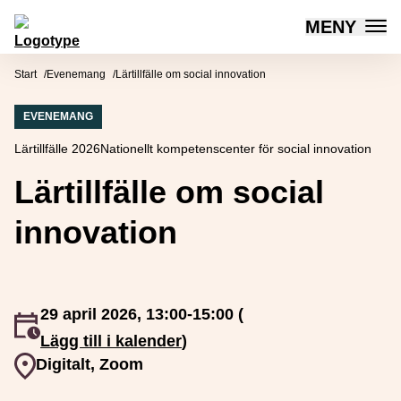
MENY
Mötesplatsen Social Innovation
Hoppa till innehåll
Start
Evenemang
Lärtillfälle om social innovation
EVENEMANG
Lärtillfälle 2026
Nationellt kompetenscenter för social innovation
Lärtillfälle om social
innovation
29 april 2026, 13:00-15:00 (
Event inträffar
Lägg till i kalender
)
Event plats
Digitalt, Zoom