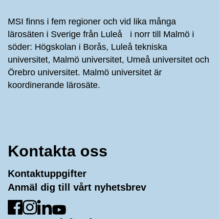
Sidfot
MSI finns i fem regioner och vid lika många
lärosäten i Sverige från Luleå i norr till Malmö i
söder: Högskolan i Borås, Luleå tekniska
universitet, Malmö universitet, Umeå universitet och
Örebro universitet. Malmö universitet är
koordinerande lärosäte.
Kontakta oss
Kontaktuppgifter
Anmäl dig till vårt nyhetsbrev
Gå till Facebook
Gå till Instagram
Gå till LinkedIn
Gå till YouTube