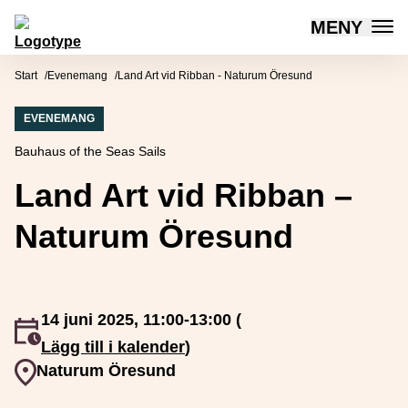
MENY
Mötesplatsen Social Innovation
Hoppa till innehåll
Start
Evenemang
Land Art vid Ribban - Naturum Öresund
EVENEMANG
Bauhaus of the Seas Sails
Land Art vid Ribban –
Naturum Öresund
14 juni 2025, 11:00-13:00 (
Event inträffar
Lägg till i kalender
)
Event plats
Naturum Öresund