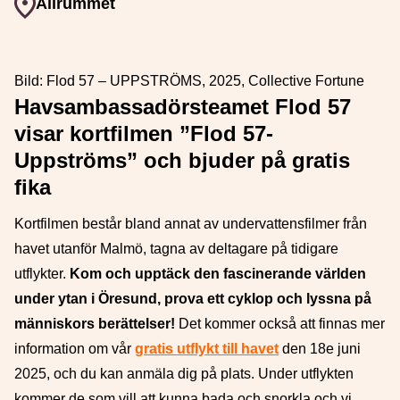
Event plats
Allrummet
Bild: Flod 57 – UPPSTRÖMS, 2025, Collective Fortune
Havsambassadörsteamet Flod 57
visar kortfilmen ”Flod 57-
Uppströms” och bjuder på gratis
fika
Kortfilmen består bland annat av undervattensfilmer från
havet utanför Malmö, tagna av deltagare på tidigare
utflykter.
Kom och upptäck den fascinerande världen
under ytan i Öresund, prova ett cyklop och lyssna på
människors berättelser!
Det kommer också att finnas mer
information om vår
gratis utflykt till havet
den 18e juni
2025, och du kan anmäla dig på plats. Under utflykten
kommer de som vill att kunna bada och snorkla och vi