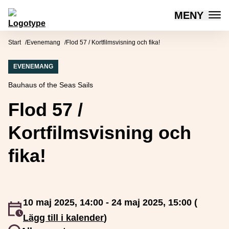
MENY
Mötesplatsen Social Innovation
Hoppa till innehåll
Start
Evenemang
Flod 57 / Kortfilmsvisning och fika!
EVENEMANG
Bauhaus of the Seas Sails
Flod 57 /
Kortfilmsvisning och
fika!
10 maj 2025, 14:00 - 24 maj 2025, 15:00 (
Event inträffar
Lägg till i kalender
)