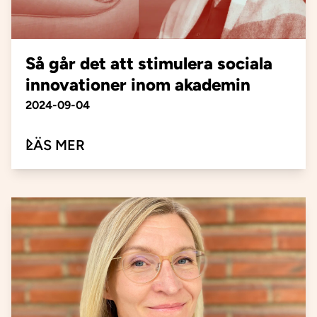
Så går det att stimulera sociala
innovationer inom akademin
Publiceringsdatum
2024-09-04
OM SÅ GÅR DET ATT STIMULERA 
LÄS MER