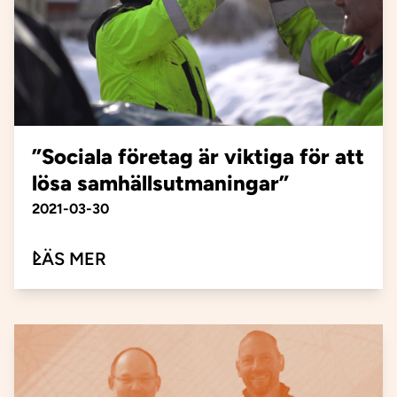
”Sociala företag är viktiga för att
lösa samhällsutmaningar”
Publiceringsdatum
2021-03-30
OM ”SOCIALA FÖRETAG ÄR VIKTI
LÄS MER