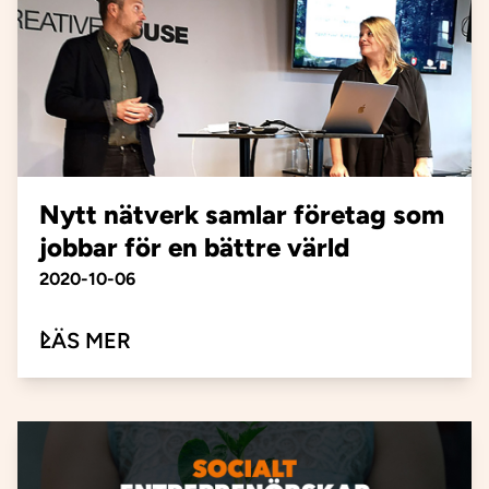
Nytt nätverk samlar företag som
jobbar för en bättre värld
Publiceringsdatum
2020-10-06
OM NYTT NÄTVERK SAMLAR FÖRE
LÄS MER