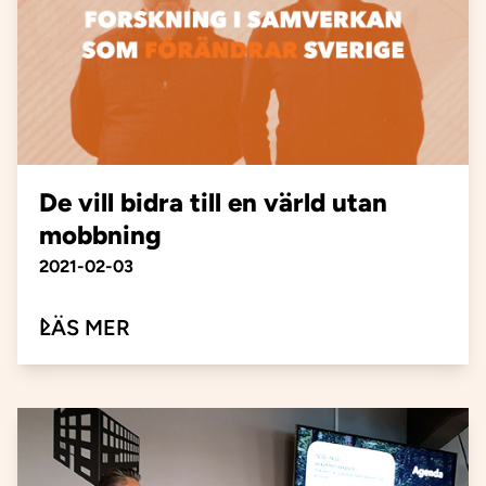
De vill bidra till en värld utan
mobbning​
Publiceringsdatum
2021-02-03
OM DE VILL BIDRA TILL EN VÄRLD
LÄS MER