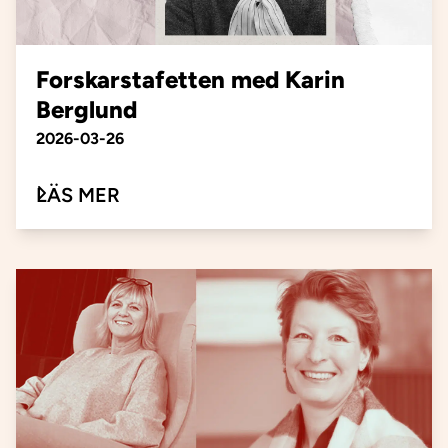
Forskarstafetten med Karin
Berglund
Publiceringsdatum
2026-03-26
OM FORSKARSTAFETTEN MED KAR
LÄS MER