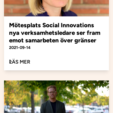
Mötesplats Social Innovations
nya verksamhetsledare ser fram
emot samarbeten över gränser
Publiceringsdatum
2021-09-14
OM MÖTESPLATS SOCIAL INNOVA
LÄS MER