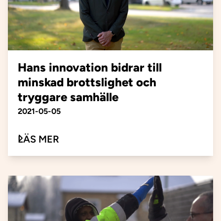
Hans innovation bidrar till
minskad brottslighet och
tryggare samhälle
Publiceringsdatum
2021-05-05
OM HANS INNOVATION BIDRAR T
LÄS MER