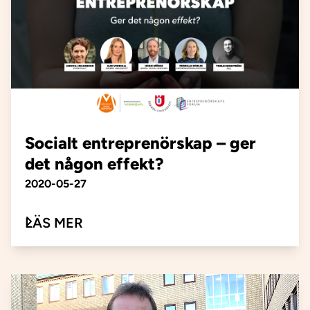
Socialt entreprenörskap – ger
det någon effekt?
Publiceringsdatum
2020-05-27
OM SOCIALT ENTREPRENÖRSKAP 
LÄS MER