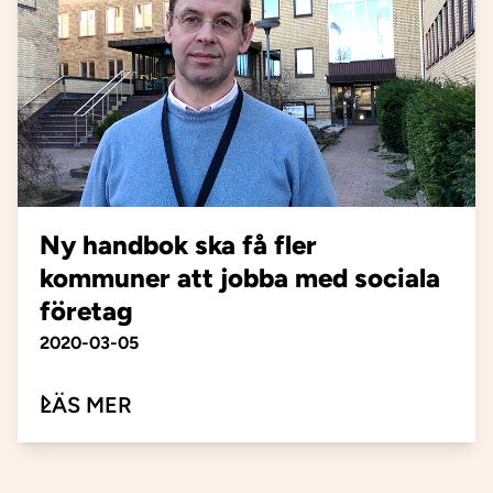
Ny handbok ska få fler
kommuner att jobba med sociala
företag
Publiceringsdatum
2020-03-05
OM NY HANDBOK SKA FÅ FLER K
LÄS MER